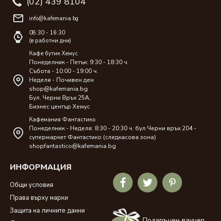
(02) 439 8104
info@kafemania.bg
08:30 - 16:30
(в работни дни)
Кафе бутик Хемус
Понеделник - Петък: 9:30 - 18:30 ч.
Събота - 10:00 - 19:00 ч.
Неделя - Почивен ден
shop@kafemania.bg
Бул. Черни Връх 25A,
Бизнес център Хемус
Кафемания Фантастико
Понеделник - Неделя: 8:30 - 20:30 ч. бул.Черни връх 204 -
супермаркет Фантастико (следкасова зона)
shopfantastico@kafemania.bg
ИНФОРМАЦИЯ
Общи условия
Права върху марки
Защита на личните данни
Подаръчен ваучер