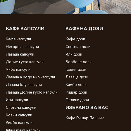
КАФЕ КАПСУЛИ
КАФЕ НА ДОЗИ
Кафе капсули
Кафе дози
Неспресо капсули
Спетема дози
Лаваца капсули
Или дози
Долче густо капсули
Борбоне дози
Чибо капсули
Ковим дози
Лаваца а модо мио капсули
Лаваца дози
Лаваца блу капсули
Кимбо дози
Лаваца Долче густо капсули
Ришар дози
Или капсули
Пелини дози
ИЗБРАНО ЗА ВАС
Спетема капсули
Ковим капсули
Кафе Ришар Лешник
Кимбо капсули
Julius meinl капсули