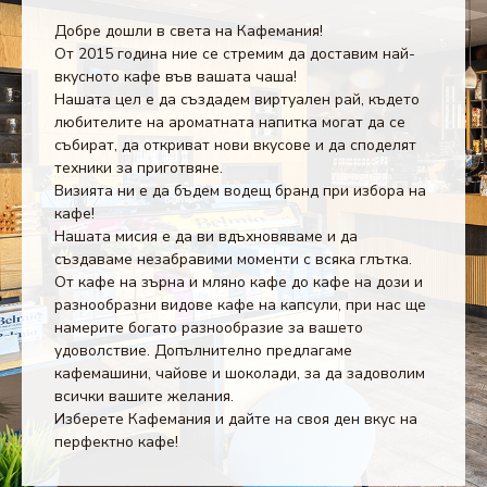
Добре дошли в света на Кафемания!
От 2015 година ние се стремим да доставим най-
вкусното кафе във вашата чаша!
Нашата цел е да създадем виртуален рай, където
любителите на ароматната напитка могат да се
събират, да откриват нови вкусове и да споделят
техники за приготвяне.
Визията ни е да бъдем водещ бранд при избора на
кафе!
Нашата мисия е да ви вдъхновяваме и да
създаваме незабравими моменти с всяка глътка.
От кафе на зърна и мляно кафе до кафе на дози и
разнообразни видове кафе на капсули, при нас ще
намерите богато разнообразие за вашето
удоволствие. Допълнително предлагаме
кафемашини, чайове и шоколади, за да задоволим
всички вашите желания.
Изберете Кафемания и дайте на своя ден вкус на
перфектно кафе!