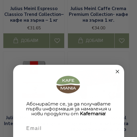
Julius Meinl Espresso
Julius Meinl Caffe Crema
Classico Trend Collection–
Premium Collection- кафе
кафе на зърна – 1 кг
на зърна 1 кг.
€31.65
€34.00
ДОБАВИ
ДОБАВИ
Абонирайте се, за да получавате
първи информация за намаления и
нови продукти от
Kafemania
!
Julius Meinl Caffe Crema
Julius Meinl Professional
Intenso – кафе на зърна –
Espresso Forte за Lavazza
Email
1 кг
Blue кафемашина, 96бр