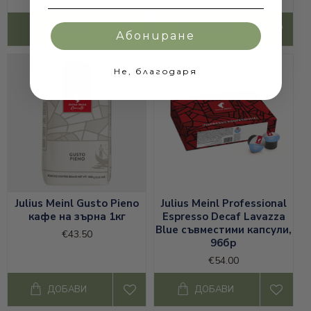
€34.72
€54.00
ДОБАВИ
ДОБАВИ
Абониране
Не, благодаря
Julius Meinl Gusto Pieno
Julius Meinl Professional
кафе на зърна 1кг
Espresso Decaf Lavazza
Blue съвместими капсули,
€43.50
96бр
€54.00
ДОБАВИ
ДОБАВИ