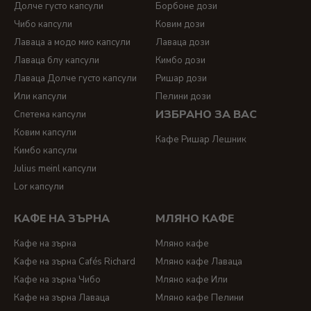
Долче густо капсули
Борбоне дози
Чибо капсули
Ковим дози
Лаваца а модо мио капсули
Лаваца дози
Лаваца блу капсули
Кимбо дози
Лаваца Долче густо капсули
Ришар дози
Или капсули
Пелини дози
ИЗБРАНО ЗА ВАС
Спетема капсули
Ковим капсули
Кафе Ришар Лешник
Кимбо капсули
Julius meinl капсули
Lor капсули
КАФЕ НА ЗЪРНА
МЛЯНО КАФЕ
Кафе на зърна
Мляно кафе
Kафе на зърна Cafés Richard
Мляно кафе Лаваца
Кафе на зърна Чибо
Мляно кафе Или
Кафе на зърна Лаваца
Мляно кафе Пелини