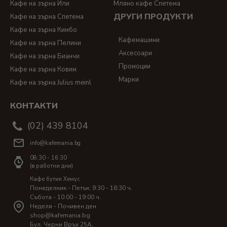
Кафе на зърна Или
Мляно кафе Спетема
ДРУГИ ПРОДУКТИ
Кафе на зърна Спетема
Кафе на зърна Кимбо
Кафемашини
Кафе на зърна Пелини
Аксесоари
Кафе на зърна Бианчи
Промоции
Кафе на зърна Ковим
Марки
Кафе на зърна Julius meinl
КОНТАКТИ
(02) 439 8104
info@kafemania.bg
08:30 - 16:30
(в работни дни)
Кафе бутик Хемус
Понеделник - Петък: 9:30 - 18:30 ч.
Събота - 10:00 - 19:00 ч.
Неделя - Почивен ден
shop@kafemania.bg
Бул. Черни Връх 25A,