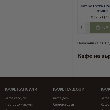
800гр
Kimbo Extra Cr
зърна 
€37.58
(73
ДОБ
Показани са от 1 д
Кафе на зър
КАФЕ КАПСУЛИ
КАФЕ НА ДОЗИ
КАФ
Кафе капсули
Кафе дози
Кафе 
Неспресо капсули
Спетема дози
Kафе 