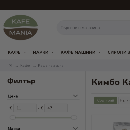
КАФЕ
МАРКИ
КАФЕ МАШИНИ
СИРОПИ 
Кафе
Кафе на зърна
Филтър
Кимбо К
Цена
Сортирай
€
- €
Марки