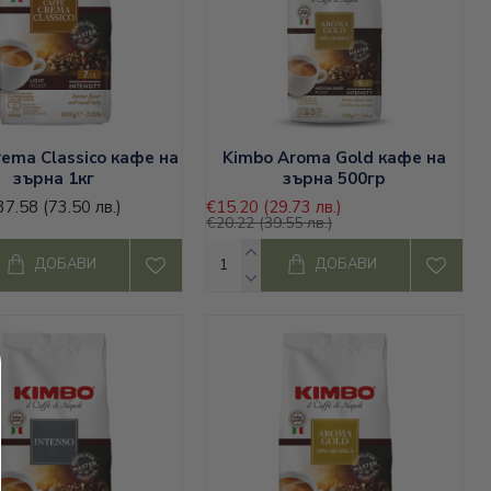
0
rema Classico кафе на
Kimbo Aroma Gold кафе на
зърна 1кг
зърна 500гр
37.58
(73.50 лв.)
€15.20
(29.73 лв.)
€20.22
(39.55 лв.)
ДОБАВИ
ДОБАВИ