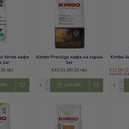
co Verde кафе
Kimbo Prestige кафе на зърна
Kimbo A
а 1кг
1кг
.26 лв.)
€41.01
(80.20 лв.)
€11.90
(2
€17.70
(34
АВИ
ДОБАВИ