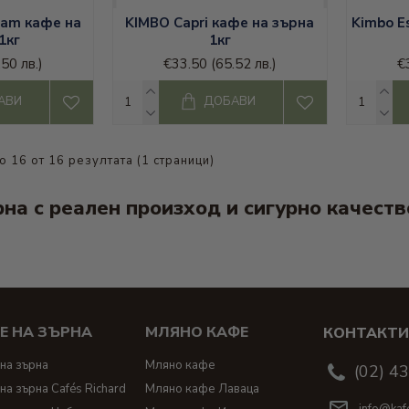
eam кафе на
KIMBO Capri кафе на зърна
Kimbo E
1кг
1кг
.50 лв.)
€33.50
(65.52 лв.)
€
АВИ
ДОБАВИ
о 16 от 16 резултата (1 страници)
на с реален произход и сигурно качество
Е НА ЗЪРНА
МЛЯНО КАФЕ
КОНТАКТ
на зърна
Мляно кафе
(02) 4
на зърна Cafés Richard
Мляно кафе Лаваца
info@kaf