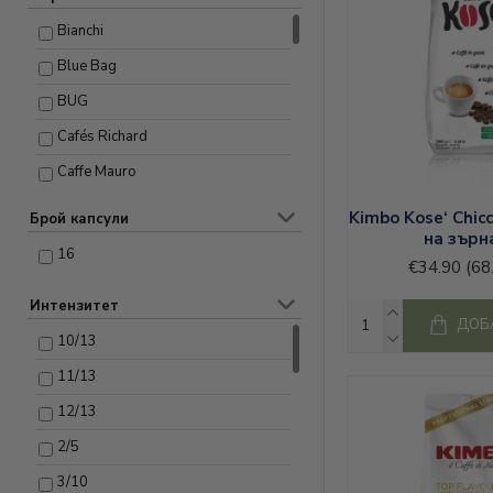
Bianchi
Blue Bag
BUG
Cafés Richard
Caffe Mauro
Columbus
Kimbo Kose‘ Chic
Брой капсули
на зърн
Covim
16
€34.90
(68
DABOV Specialty Coffee
Интензитет
Dallmayr
ДОБ
10/13
Davidoff Cafe
11/13
Gimoka
12/13
illy
2/5
Izzo
3/10
Julius Meinl