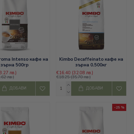
roma Intenso кафе на
Kimbo Decaffeinato кафе на
зърна 500гр
зърна 0.500кг
3.27 лв.)
€16.40
(32.08 лв.)
.62 лв.)
€18.25
(35.70 лв.)
ДОБАВИ
ДОБАВИ
-25 %