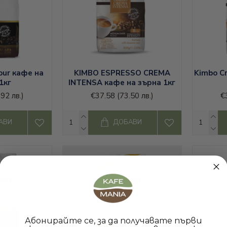
our кафе на
KIMBO ESPRESSO CREMA
Kimbo C
1кг
INTENSA кафе на зърна 1кг
.92 лв.)
€37.58
(73.50 лв.)
€
АВИ
ДОБАВИ
Абонирайте се, за да получавате първи