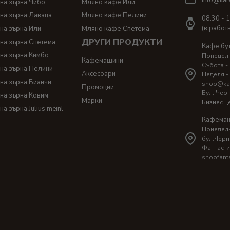
на зърна Чибо
Мляно кафе Или
на зърна Лаваца
Мляно кафе Пелини
08:30 - 
(в работ
на зърна Или
Мляно кафе Спетема
ДРУГИ ПРОДУКТИ
на зърна Спетема
Кафе бу
на зърна Кимбо
Понеделни
Кафемашини
Събота - 
на зърна Пелини
Аксесоари
Неделя -
на зърна Бианчи
shop@ka
Промоции
Бул. Чер
на зърна Ковим
Марки
Бизнес ц
на зърна Julius meinl
Кафеман
Понеделни
бул.Черн
Фантасти
shopfant