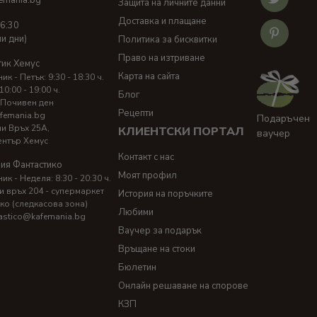
Защита на личните данни
Доставка и плащане
16:30
ни дни)
Политика за бисквитки
Право на изтриване
тик Хемус
Карта на сайта
к - Петък: 9:30 - 18:30 ч.
10:00 - 19:00 ч.
Блог
 Почивен ден
Рецепти
femania.bg
Подаръчен
ни Връх 25A,
КЛИЕНТСКИ ПОРТАЛ
ваучер
ентър Хемус
Контакт с нас
ия Фантастико
Моят профил
к - Неделя: 8:30 - 20:30 ч.
и връх 204 - супермаркет
История на поръчките
ко (следкасова зона)
Любими
astico@kafemania.bg
Ваучер за подарък
Връщане на стоки
Бюлетин
Онлайн решаване на спорове
КЗП