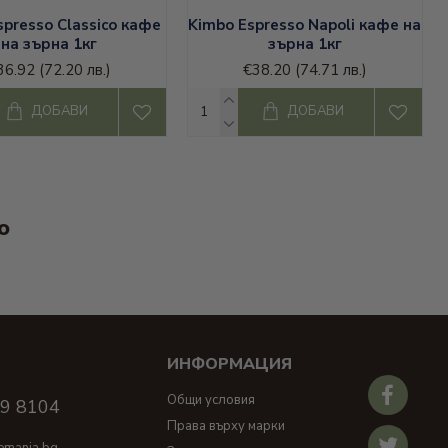
spresso Classico кафе
Kimbo Espresso Napoli кафе на
на зърна 1кг
зърна 1кг
36.92
(72.20 лв.)
€38.20
(74.71 лв.)
ДОБАВИ
ДОБАВИ
​
ИНФОРМАЦИЯ
И
Общи условия
39 8104
Права върху марки
emania.bg