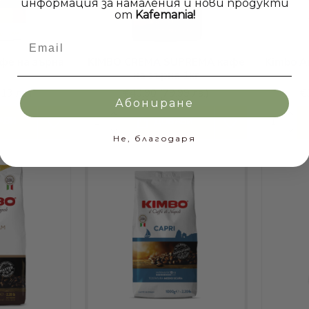
информация за намаления и нови продукти
от
Kafemania!
Email
афе на зърна
KIMBO CREMA SUPREMA кафе
Kimbo A
на зърна 1кг
.13 лв.)
€40.90
(79.99 лв.)
€
Абониране
АВИ
ДОБАВИ
Не, благодаря