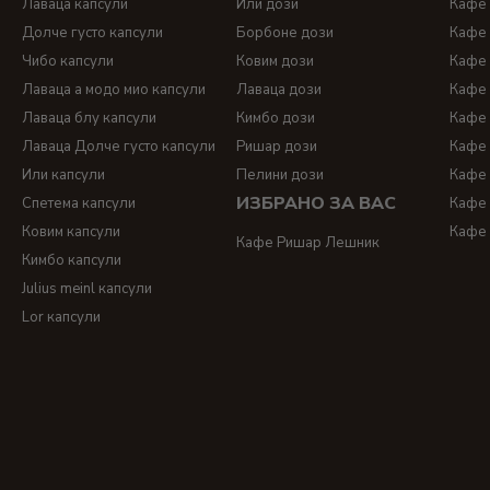
Лаваца капсули
Или дози
Кафе 
Долче густо капсули
Борбоне дози
Кафе 
Чибо капсули
Ковим дози
Кафе 
Лаваца а модо мио капсули
Лаваца дози
Кафе 
Лаваца блу капсули
Кимбо дози
Кафе 
Лаваца Долче густо капсули
Ришар дози
Кафе 
Или капсули
Пелини дози
Кафе 
ИЗБРАНО ЗА ВАС
Спетема капсули
Кафе 
Ковим капсули
Кафе 
Кафе Ришар Лешник
Кимбо капсули
Julius meinl капсули
Lor капсули