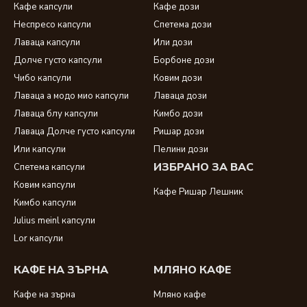
Кафе капсули
Кафе дози
Неспресо капсули
Спетема дози
Лаваца капсули
Или дози
Долче густо капсули
Борбоне дози
Чибо капсули
Ковим дози
Лаваца а модо мио капсули
Лаваца дози
Лаваца блу капсули
Кимбо дози
Лаваца Долче густо капсули
Ришар дози
Или капсули
Пелини дози
ИЗБРАНО ЗА ВАС
Спетема капсули
Ковим капсули
Кафе Ришар Лешник
Кимбо капсули
Julius meinl капсули
Lor капсули
КАФЕ НА ЗЪРНА
МЛЯНО КАФЕ
Кафе на зърна
Мляно кафе