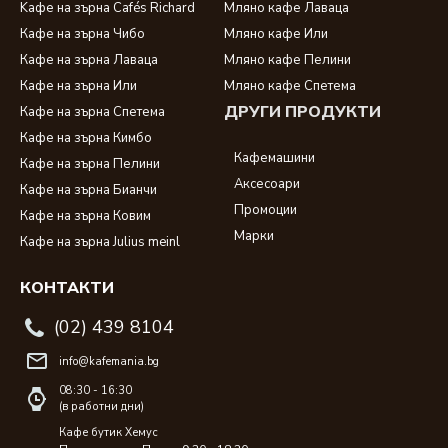
Kафе на зърна Cafés Richard
Мляно кафе Лаваца
Кафе на зърна Чибо
Мляно кафе Или
Кафе на зърна Лаваца
Мляно кафе Пелини
Кафе на зърна Или
Мляно кафе Спетема
ДРУГИ ПРОДУКТИ
Кафе на зърна Спетема
Кафе на зърна Кимбо
Кафемашини
Кафе на зърна Пелини
Аксесоари
Кафе на зърна Бианчи
Промоции
Кафе на зърна Ковим
Марки
Кафе на зърна Julius meinl
КОНТАКТИ
(02) 439 8104
info@kafemania.bg
08:30 - 16:30
(в работни дни)
Кафе бутик Хемус