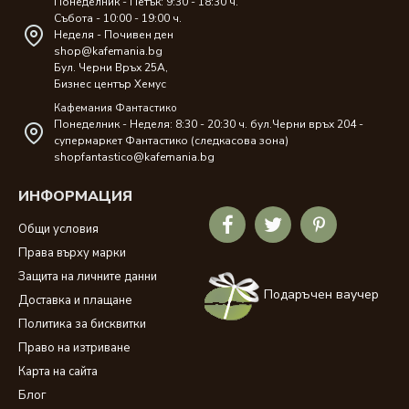
Понеделник - Петък: 9:30 - 18:30 ч.
Събота - 10:00 - 19:00 ч.
Неделя - Почивен ден
shop@kafemania.bg
Бул. Черни Връх 25A,
Бизнес център Хемус
Кафемания Фантастико
Понеделник - Неделя: 8:30 - 20:30 ч. бул.Черни връх 204 -
супермаркет Фантастико (следкасова зона)
shopfantastico@kafemania.bg
ИНФОРМАЦИЯ
Общи условия
Права върху марки
Защита на личните данни
Подаръчен ваучер
Доставка и плащане
Политика за бисквитки
Право на изтриване
Карта на сайта
Блог