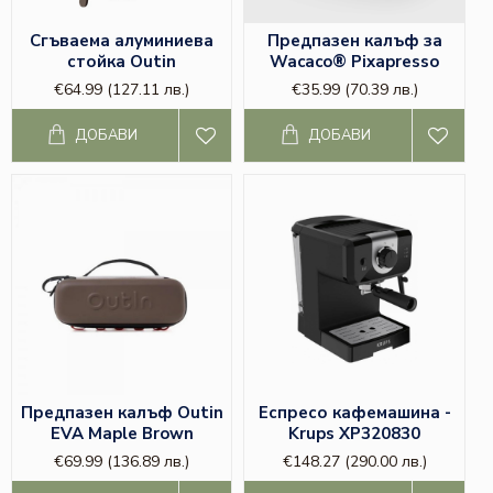
Сгъваема алуминиева
Предпазен калъф за
стойка Outin
Wacaco® Pixapresso
€64.99
(127.11 лв.)
€35.99
(70.39 лв.)
ДОБАВИ
ДОБАВИ
Абонирайте се, за да получавате
първи информация за намаления и
нови продукти от
Kafemania
!
Email
Абониране
Не, благодаря
Предпазен калъф Outin
Еспресо кафемашина -
EVA Maple Brown
Krups XP320830
€69.99
(136.89 лв.)
€148.27
(290.00 лв.)