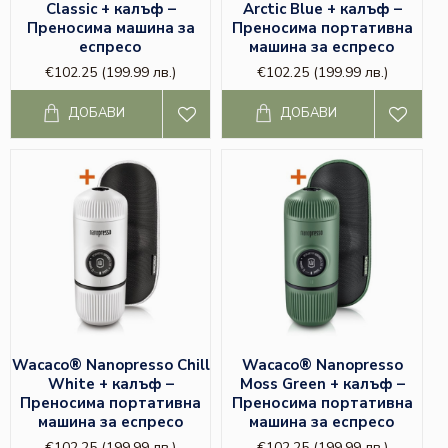
Classic + калъф –
Arctic Blue + калъф –
Преносима машина за
Преносима портативна
еспресо
машина за еспресо
€102.25
(199.99 лв.)
€102.25
(199.99 лв.)
ДОБАВИ
ДОБАВИ
Wacaco® Nanopresso Chill
Wacaco® Nanopresso
White + калъф –
Moss Green + калъф –
Преносима портативна
Преносима портативна
машина за еспресо
машина за еспресо
€102.25
(199.99 лв.)
€102.25
(199.99 лв.)