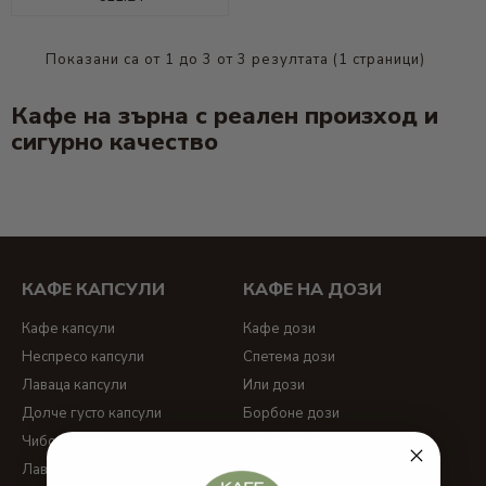
Показани са от 1 до 3 от 3 резултата (1 страници)
Кафе на зърна с реален произход и
сигурно качество​
КАФЕ КАПСУЛИ
КАФЕ НА ДОЗИ
Кафе капсули
Кафе дози
Неспресо капсули
Спетема дози
Лаваца капсули
Или дози
Долче густо капсули
Борбоне дози
Чибо капсули
Ковим дози
Лаваца а модо мио капсули
Лаваца дози