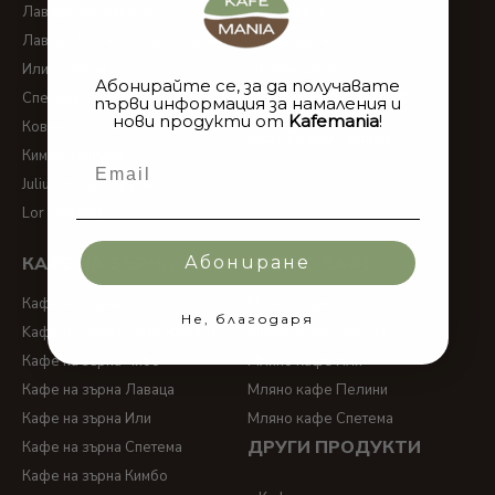
Лаваца блу капсули
Кимбо дози
Лаваца Долче густо капсули
Ришар дози
Или капсули
Пелини дози
Абонирайте се, за да получавате
ИЗБРАНО ЗА ВАС
Спетема капсули
първи информация за намаления и
нови продукти от
Kafemania
!
Ковим капсули
Кафе Ришар Лешник
Кимбо капсули
Email
Julius meinl капсули
Lor капсули
КАФЕ НА ЗЪРНА
МЛЯНО КАФЕ
Абониране
Кафе на зърна
Мляно кафе
Не, благодаря
Kафе на зърна Cafés Richard
Мляно кафе Лаваца
Кафе на зърна Чибо
Мляно кафе Или
Кафе на зърна Лаваца
Мляно кафе Пелини
Кафе на зърна Или
Мляно кафе Спетема
ДРУГИ ПРОДУКТИ
Кафе на зърна Спетема
Кафе на зърна Кимбо