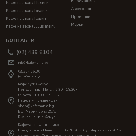
Кафемашини
Кафе на зърна Пелини
Аксесоари
Кафе на зърна Бианчи
Промоции
Кафе на зърна Ковим
Марки
Кафе на зърна Julius meinl
КОНТАКТИ
(02) 439 8104
info@kafemania.bg
08:30 - 16:30
(в работни дни)
Кафе бутик Хемус
Понеделник - Петък: 9:30 - 18:30 ч.
Събота - 10:00 - 19:00 ч.
Неделя - Почивен ден
shop@kafemania.bg
Бул. Черни Връх 25A,
Бизнес център Хемус
Кафемания Фантастико
Понеделник - Неделя: 8:30 - 20:30 ч. бул.Черни връх 204 -
супермаркет Фантастико (следкасова зона)