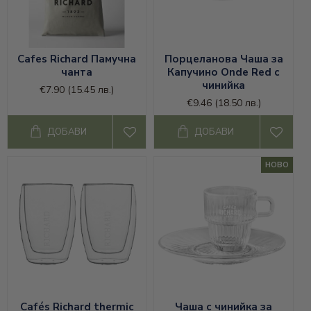
Cafes Richard Памучна
Порцеланова Чаша за
чанта
Капучино Onde Red с
чинийка
€7.90
(15.45 лв.)
€9.46
(18.50 лв.)
ДОБАВИ
ДОБАВИ
НОВО
Cafés Richard thermic
Чаша с чинийка за