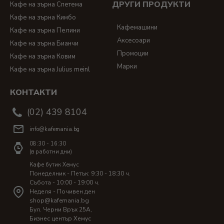
ДРУГИ ПРОДУКТИ
Кафе на зърна Спетема
Кафе на зърна Кимбо
Кафемашини
Кафе на зърна Пелини
Аксесоари
Кафе на зърна Бианчи
Промоции
Кафе на зърна Ковим
Марки
Кафе на зърна Julius meinl
КОНТАКТИ
(02) 439 8104
info@kafemania.bg
08:30 - 16:30
(в работни дни)
Кафе бутик Хемус
Понеделник - Петък: 9:30 - 18:30 ч.
Събота - 10:00 - 19:00 ч.
Неделя - Почивен ден
shop@kafemania.bg
Бул. Черни Връх 25A,
Бизнес център Хемус