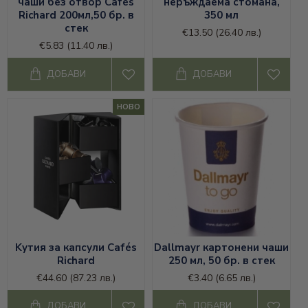
чаши без отвор Cafés
неръждаема стомана,
Richard 200мл,50 бр. в
350 мл
стек
€13.50
(26.40 лв.)
€5.83
(11.40 лв.)
ДОБАВИ
ДОБАВИ
НОВО
Kутия за капсули Cafés
Dallmayr картонени чаши
Richard
250 мл, 50 бр. в стек
€44.60
(87.23 лв.)
€3.40
(6.65 лв.)
ДОБАВИ
ДОБАВИ