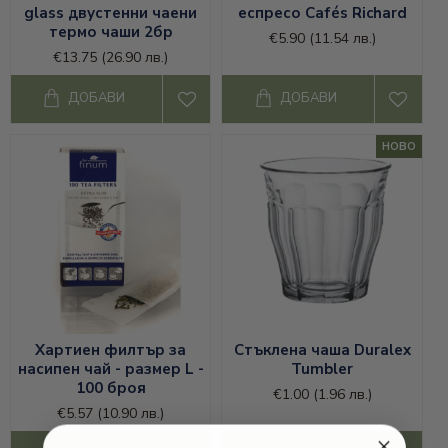
glass двустенни чаени
еспресо Cafés Richard
термо чаши 2бр
€5.90
(11.54 лв.)
€13.75
(26.90 лв.)
ДОБАВИ
ДОБАВИ
НОВО
Хартиен филтър за
Стъклена чаша Duralex
насипен чай - размер L -
Tumbler
100 броя
€1.00
(1.96 лв.)
€5.57
(10.90 лв.)