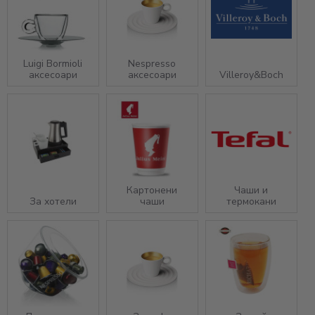
Luigi Bormioli
Nespresso
аксесоари
аксесоари
Villeroy&Boch
Картонени
Чаши и
За хотели
чаши
термокани