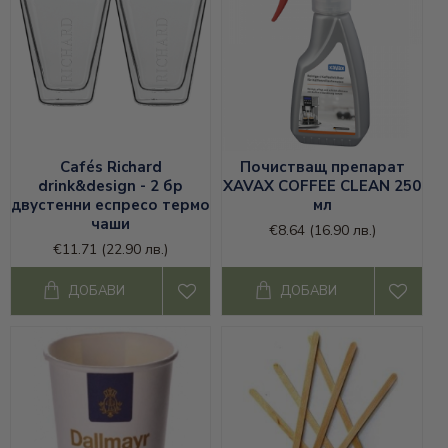
Cafés Richard
Почистващ препарат
drink&design - 2 бр
XAVAX COFFEE CLEAN 250
двустенни еспресо термо
мл
чаши
€8.64
(16.90 лв.)
€11.71
(22.90 лв.)
ДОБАВИ
ДОБАВИ