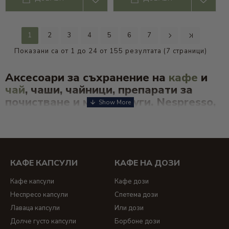
1
2
3
4
5
6
7
Показани са от 1 до 24 от 155 резултата (7 страници)
Аксесоари за съхранение на
кафе
и
чай
, чаши, чайници, препарати за
почистване и много други. Nespresso,
чаши, поставки, двустенни чаши,
аксесоари, диспенсъри, бъркалки,
лъжици, чайници, кани, подложнки,
кутии, подаръчни кутии, котлен
камък, късметчета
КАФЕ КАПСУЛИ
КАФЕ НА ДОЗИ
Кафе капсули
Кафе дози
Неспресо капсули
Спетема дози
Лаваца капсули
Или дози
Долче густо капсули
Борбоне дози