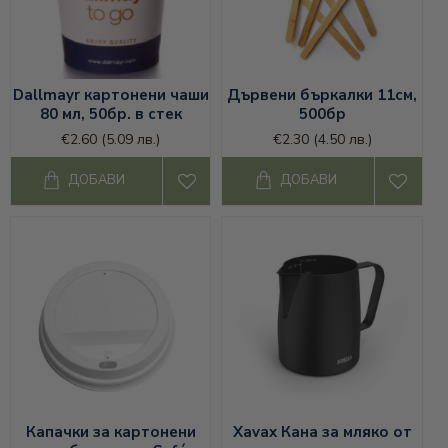
Dallmayr картонени чаши
Дървени бъркалки 11см,
80 мл, 50бр. в стек
500бр
€2.60
(5.09 лв.)
€2.30
(4.50 лв.)
ДОБАВИ
ДОБАВИ
Капачки за картонени
Xavax Кана за мляко от