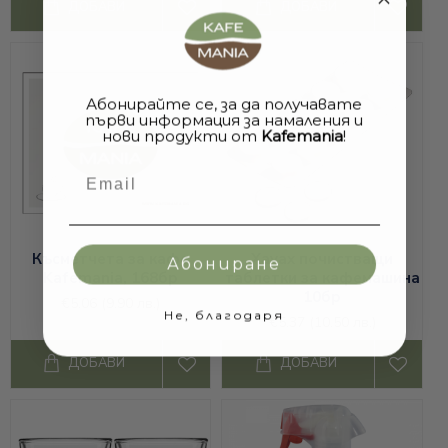
ДОБАВИ
ДОБАВИ
Абонирайте се, за да получавате
първи информация за намаления и
нови продукти от
Kafemania
!
Email
Късметчета за кафе
Xavax почистващи
Абониране
Kafemania, 168бр
таблетки за кафемашина
10бр
€5.06
(9.90 лв.)
Не, благодаря
€5.37
(10.50 лв.)
ДОБАВИ
ДОБАВИ