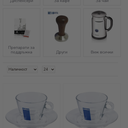
Диспенсери
За кафе
За чай
Препарати за
поддръжка
Други
Виж всички