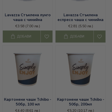
Lavazza Стъклена лунго
Lavazza Стъклена
чаша с чинийка
еспресо чаша с чинийка
€3.58
(7.00 лв.)
€2.81
(5.50 лв.)
ДОБАВИ
ДОБАВИ
Картонени чаши Tchibo -
Картонени чаши Tchibo -
50бр, 100 мл
50бр, 200мл
€4.40
(8.61 лв.)
€5.20
(10.17 лв.)