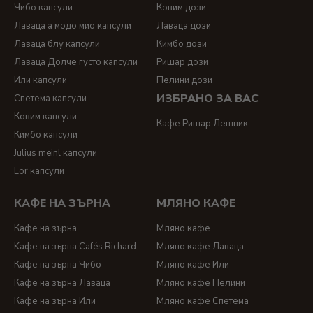
Чибо капсули
Ковим дози
Лаваца а модо мио капсули
Лаваца дози
Лаваца блу капсули
Кимбо дози
Лаваца Долче густо капсули
Ришар дози
Или капсули
Пелини дози
ИЗБРАНО ЗА ВАС
Спетема капсули
Ковим капсули
Кафе Ришар Лешник
Кимбо капсули
Julius meinl капсули
Lor капсули
КАФЕ НА ЗЪРНА
МЛЯНО КАФЕ
Кафе на зърна
Мляно кафе
Kафе на зърна Cafés Richard
Мляно кафе Лаваца
Кафе на зърна Чибо
Мляно кафе Или
Кафе на зърна Лаваца
Мляно кафе Пелини
Кафе на зърна Или
Мляно кафе Спетема