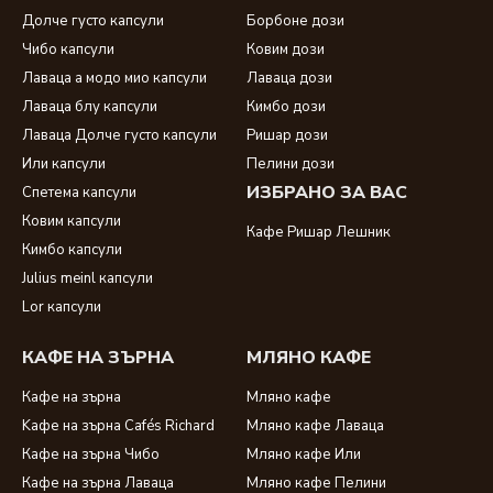
Долче густо капсули
Борбоне дози
Чибо капсули
Ковим дози
Лаваца а модо мио капсули
Лаваца дози
Лаваца блу капсули
Кимбо дози
Лаваца Долче густо капсули
Ришар дози
Или капсули
Пелини дози
ИЗБРАНО ЗА ВАС
Спетема капсули
Ковим капсули
Кафе Ришар Лешник
Кимбо капсули
Julius meinl капсули
Lor капсули
КАФЕ НА ЗЪРНА
МЛЯНО КАФЕ
Кафе на зърна
Мляно кафе
Kафе на зърна Cafés Richard
Мляно кафе Лаваца
Кафе на зърна Чибо
Мляно кафе Или
Кафе на зърна Лаваца
Мляно кафе Пелини