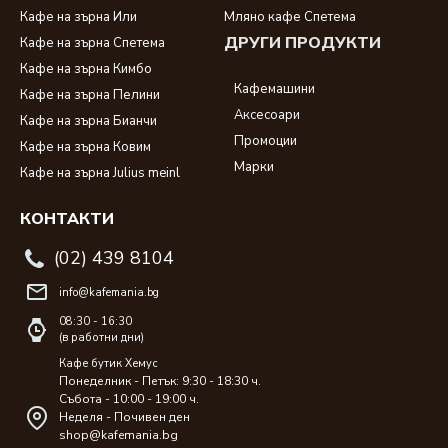
Кафе на зърна Или
Мляно кафе Спетема
ДРУГИ ПРОДУКТИ
Кафе на зърна Спетема
Кафе на зърна Кимбо
Кафемашини
Кафе на зърна Пелини
Аксесоари
Кафе на зърна Бианчи
Промоции
Кафе на зърна Ковим
Марки
Кафе на зърна Julius meinl
КОНТАКТИ
(02) 439 8104
info@kafemania.bg
08:30 - 16:30
(в работни дни)
Кафе бутик Хемус
Понеделник - Петък: 9:30 - 18:30 ч.
Събота - 10:00 - 19:00 ч.
Неделя - Почивен ден
shop@kafemania.bg