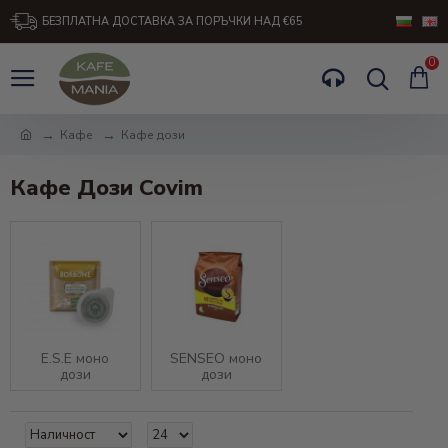
БЕЗПЛАТНА ДОСТАВКА ЗА ПОРЪЧКИ НАД €65
0
Кафе
Кафе дози
Кафе Дози Covim
Е.S.E моно
SENSEO моно
дози
дози