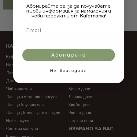
ДОБАВИ
Абонирайте се, за да получавате
първи информация за намаления и
нови продукти от
Kafemania
!
Показани са от 1 до 6 от 6 резултата (1 страници)
Email
КАФЕ КАПСУЛИ
КАФЕ НА ДОЗИ
Абониране
Кафе капсули
Кафе дози
Неспресо капсули
Спетема дози
Не, благодаря
Лаваца капсули
Или дози
Долче густо капсули
Борбоне дози
Чибо капсули
Ковим дози
Лаваца а модо мио капсули
Лаваца дози
Лаваца блу капсули
Кимбо дози
Лаваца Долче густо капсули
Ришар дози
Или капсули
Пелини дози
ИЗБРАНО ЗА ВАС
Спетема капсули
Ковим капсули