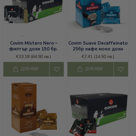
Covim Mistero Nero –
Covim Suave Decaffeinato
филтър дози 150 бр.
25бр кафе моно дози
€33.18
(64.90 лв.)
€7.41
(14.50 лв.)
ДОБАВИ
ДОБАВИ