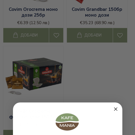
Covim Orocrema моно
Covim Grandbar 150бр
дози 25бр
моно дози
€6.39
(12.50 лв.)
€35.23
(68.90 лв.)
ДОБАВИ
ДОБАВИ
COVIM Orocrema –
филтър дози 150 бр.
€33.69
(65.90 лв.)