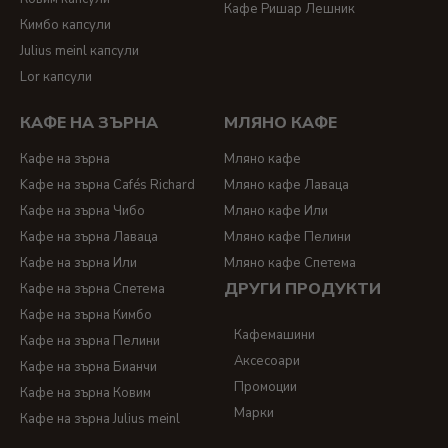
Кафе Ришар Лешник
Кимбо капсули
Julius meinl капсули
Lor капсули
КАФЕ НА ЗЪРНА
МЛЯНО КАФЕ
Кафе на зърна
Мляно кафе
Kафе на зърна Cafés Richard
Мляно кафе Лаваца
Кафе на зърна Чибо
Мляно кафе Или
Кафе на зърна Лаваца
Мляно кафе Пелини
Кафе на зърна Или
Мляно кафе Спетема
ДРУГИ ПРОДУКТИ
Кафе на зърна Спетема
Кафе на зърна Кимбо
Кафемашини
Кафе на зърна Пелини
Аксесоари
Кафе на зърна Бианчи
Промоции
Кафе на зърна Ковим
Марки
Кафе на зърна Julius meinl