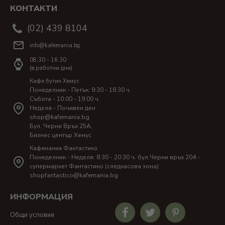
КОНТАКТИ
(02) 439 8104
info@kafemania.bg
08:30 - 16:30
(в работни дни)
Кафе бутик Хемус
Понеделник - Петък: 9:30 - 18:30 ч.
Събота - 10:00 - 19:00 ч.
Неделя - Почивен ден
shop@kafemania.bg
Бул. Черни Връх 25A,
Бизнес център Хемус
Кафемания Фантастико
Понеделник - Неделя: 8:30 - 20:30 ч. бул.Черни връх 204 -
супермаркет Фантастико (следкасова зона)
shopfantastico@kafemania.bg
ИНФОРМАЦИЯ
Общи условия