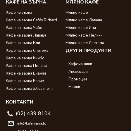
КАФЕ НА ЗЪРНА
МЛЯНО КАФЕ
Кафе на зърна
Мляно кафе
Kафе на зърна Cafés Richard
Мляно кафе Лаваца
Кафе на зърна Чибо
Мляно кафе Или
Кафе на зърна Лаваца
Мляно кафе Пелини
Кафе на зърна Или
Мляно кафе Спетема
ДРУГИ ПРОДУКТИ
Кафе на зърна Спетема
Кафе на зърна Кимбо
Кафемашини
Кафе на зърна Пелини
Аксесоари
Кафе на зърна Бианчи
Промоции
Кафе на зърна Ковим
Марки
Кафе на зърна Julius meinl
КОНТАКТИ
(02) 439 8104
info@kafemania.bg