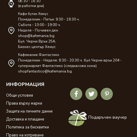
08:30 - 16:30
(в работни дни)
Кафе бутик Хемус
Понеделник - Петък: 9:30 - 18:30 ч.
Събота - 10:00 - 19:00 ч.
Неделя - Почивен ден
shop@kafemania.bg
Бул. Черни Връх 25A,
Бизнес център Хемус
Кафемания Фантастико
Понеделник - Неделя: 8:30 - 20:30 ч. бул.Черни връх 204 -
супермаркет Фантастико (следкасова зона)
shopfantastico@kafemania.bg
ИНФОРМАЦИЯ
Общи условия
Права върху марки
Защита на личните данни
Подаръчен ваучер
Доставка и плащане
Политика за бисквитки
Право на изтриване