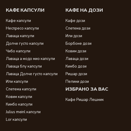
КАФЕ КАПСУЛИ
КАФЕ НА ДОЗИ
Кафе капсули
Кафе дози
Неспресо капсули
Спетема дози
Лаваца капсули
Или дози
Долче густо капсули
Борбоне дози
Чибо капсули
Ковим дози
Лаваца а модо мио капсули
Лаваца дози
Лаваца блу капсули
Кимбо дози
Лаваца Долче густо капсули
Ришар дози
Или капсули
Пелини дози
ИЗБРАНО ЗА ВАС
Спетема капсули
Ковим капсули
Кафе Ришар Лешник
Кимбо капсули
Julius meinl капсули
Lor капсули