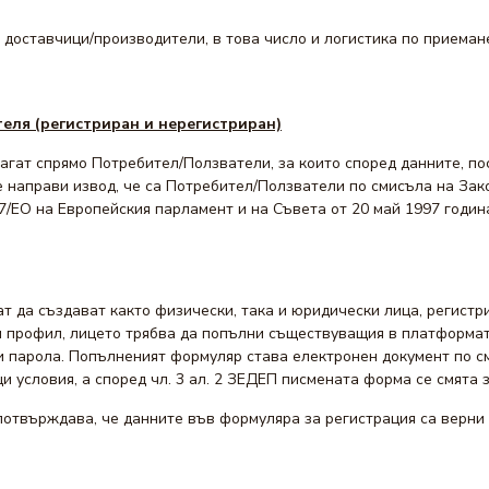
доставчици/производители, в това число и логистика по приемане
еля (регистриран и нерегистриран)
агат спрямо Потребител/Ползватели, за които според данните, п
 направи извод, че са Потребител/Ползватели по смисъла на Зак
/7/ЕО на Европейския парламент и на Съвета от 20 май 1997 год
 да създават както физически, така и юридически лица, регистри
 профил, лицето трябва да попълни съществуващия в платформата
 и парола. Попълненият формуляр става електронен документ по с
 условия, а според чл. 3 ал. 2 ЗЕДЕП писмената форма се смята з
отвърждава, че данните във формуляра за регистрация са верни 