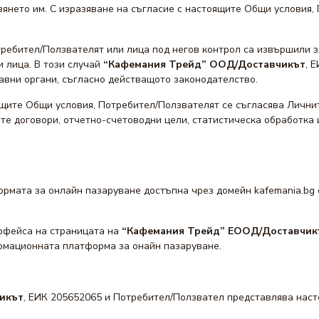
вянето им. С изразяване на съгласие с настоящите Общи условия,
отребител/Ползвателят или лица под негов контрол са извършили
и лица. В този случай
“Кафемания Трейд” ООД/Доставчикът
, 
вни органи, съгласно действащото законодателство.
щите Общи условия, Потребител/Ползвателят се съгласява Личнит
е договори, отчетно-счетоводни цели, статистическа обработка и
рмата за онлайн пазаруване достъпна чрез домейн kafemania.bg с
рфейса на страницата на
“Кафемания Трейд” ЕООД/Доставчик
рмационната платформа за онайн пазаруване.
икът
, ЕИК 205652065 и Потребител/Ползвател представлява наст