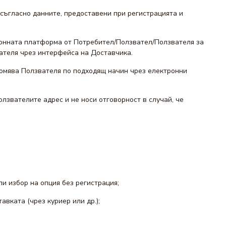
съгласно данните, предоставени при регистрацията и
онната платформа от Потребител/Ползвател/Ползвателя за
вателя чрез интерфейса на Доставчика.
домява Ползвателя по подходящ начин чрез електронни
лзвателите адрес и не носи отговорност в случай, че
и избор на опция без регистрация;
авката (чрез куриер или др.);