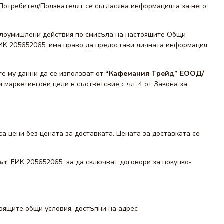
 Потребител/Ползвателят се съгласява информацията за него
 злоумишлени действия по смисъла на настоящите Общи
ЕИК 205652065, има право да предостави личната информация
е му данни да се използват от
“Кафемания Трейд” ЕООД/
 маркетингови цели в съответсвие с чл. 4 от Закона за
а цени без цената за доставката. Цената за доставката се
ът
, ЕИК 205652065 за да сключват договори за покупко-
оящите общи условия, достъпни на адрес