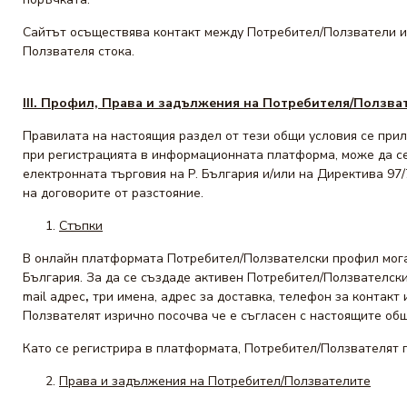
Сайтът осъществява контакт между Потребител/Ползватели и 
Ползвателя стока.
III. Профил, Права и задължения на Потребителя/Ползват
Правилата на настоящия раздел от тези общи условия се прил
при регистрацията в информационната платформа, може да се
електронната търговия на Р. България и/или на Директива 97
на договорите от разстояние.
Стъпки
В онлайн платформата Потребител/Ползвателски профил могат
България. За да се създаде активен Потребител/Ползвателски
mail адрес
,
три имена, адрес за доставка, телефон за контакт
Ползвателят изрично посочва че е съгласен с настоящите общи
Като се регистрира в платформата, Потребител/Ползвателят п
Права
и
задължения
на
Потребител/Ползвателите