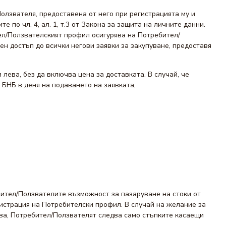
лзвателя, предоставена от него при регистрацията му и
е по чл. 4, ал. 1, т.3 от Закона за защита на личните данни.
ел/Ползвателският профил осигурява на Потребител/
ен достъп до всички негови заявки за закупуване, предоставя
 лева, без да включва цена за доставката. В случай, че
 БНБ в деня на подаването на заявката;
бител/Ползвателите възможност за пазаруване на стоки от
гистрация на Потребителски профил. В случай на желание за
ова, Потребител/Ползвателят следва само стъпките касаещи