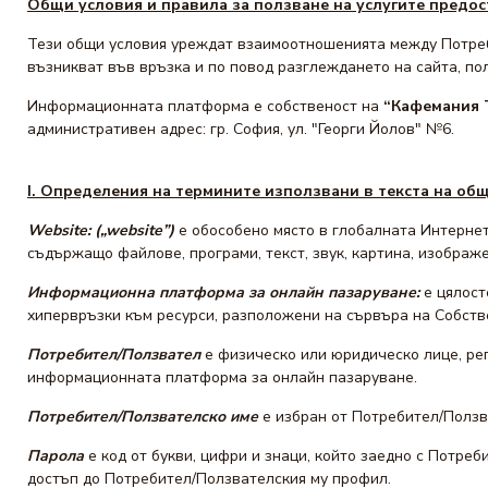
Общи условия и правила за ползване на услугите предо
Тези общи условия уреждат взаимоотношенията между Потреб
възникват във връзка и по повод разглеждането на сайта, пол
Информационната платформа е собственост на
“Кафемания 
административен адрес: гр. София, ул. "Георги Йолов" №6.
I. Определения на термините използвани в текста на общ
Website:
(„website”)
e обособено място в глобалната Интерне
съдържащо файлове, програми, текст, звук, картина, изображе
Информационна
платформа
за
онлайн
пазаруване
:
е цялост
хипервръзки към ресурси, разположени на сървъра на Собств
Потребител/Ползвател
е физическо или юридическо лице, ре
информационната платформа за онлайн пазаруване.
Потребител/Ползвателско име
е избран от Потребител/Ползва
Парола
е код от букви, цифри и знаци, който заедно с Потр
достъп до Потребител/Ползвателския му профил.