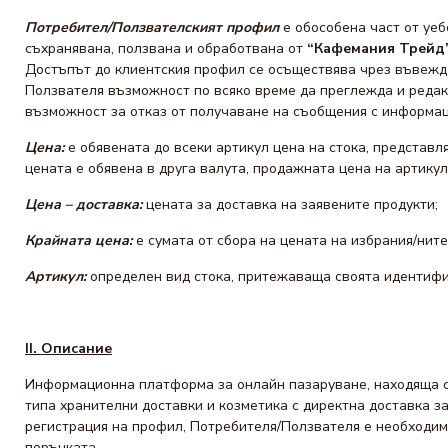
Потребител/Ползвателският профил
е обособена част от уе
съхранявана, ползвана и обработвана от
“Кафемания Трейд
Достъпът до клиентския профил се осъществява чрез въвежда
Ползвателя възможност по всяко време да преглежда и редакт
възможност за отказ от получаване на съобщения с информаци
Цена
:
е обявената до всеки артикул цена на стока, представля
цената е обявена в друга валута, продажната цена на артику
Ц
ена – доставка:
цената за доставка на заявените продукти;
Крайната цена:
е сумата от сбора на цената на избрания/ните
Артикул:
определен вид стока, притежаваща своята идентифи
II. Описание
Информационна платформа за онлайн пазаруване, находяща се
типа хранителни доставки и козметика с директна доставка з
регистрация на профил, Потребителя/Ползвателя е необходимо
поръчката.