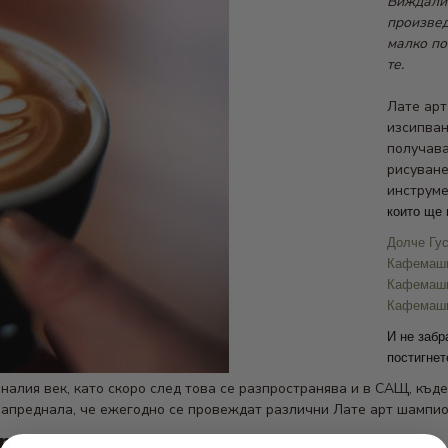
Виждали 
произвед
малко по
те.
Лате арт
изсипван
получава
рисуване
инструме
които ще 
Долче Гу
Кафемаши
Кафемаш
Кафемаши
И не забр
постигнет
налия век, като скоро след това се разпространява и в САЩ, къд
а напреднала, че ежегодно се провеждат различни Лате арт шампио
рт?