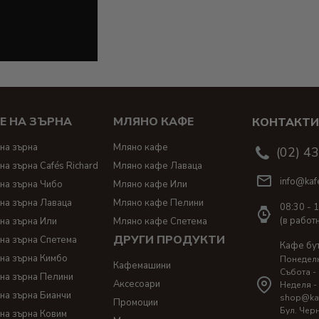
Е НА ЗЪРНА
МЛЯНО КАФЕ
КОНТАКТ
на зърна
Мляно кафе
(02) 4
на зърна Cafés Richard
Мляно кафе Лаваца
info@kaf
на зърна Чибо
Мляно кафе Или
на зърна Лаваца
Мляно кафе Пелини
08:30 - 
(в работ
на зърна Или
Мляно кафе Спетема
ДРУГИ ПРОДУКТИ
на зърна Спетема
Кафе бу
на зърна Кимбо
Понеделни
Кафемашини
Събота - 
на зърна Пелини
Аксесоари
Неделя -
на зърна Бианчи
shop@ka
Промоции
Бул. Чер
на зърна Ковим