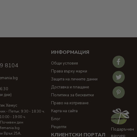
ИНФОРМАЦИЯ
И
Общи условия
39 8104
Права върху марки
emania.bg
Защита на личните данни
Доставка и плащане
16:30
ни дни)
Политика за бисквитки
Право на изтриване
тик Хемус
Карта на сайта
к - Петък: 9:30 - 18:30 ч.
10:00 - 19:00 ч.
Блог
 Почивен ден
Рецепти
femania.bg
Подаръчен
ни Връх 25A,
КЛИЕНТСКИ ПОРТАЛ
ваучер