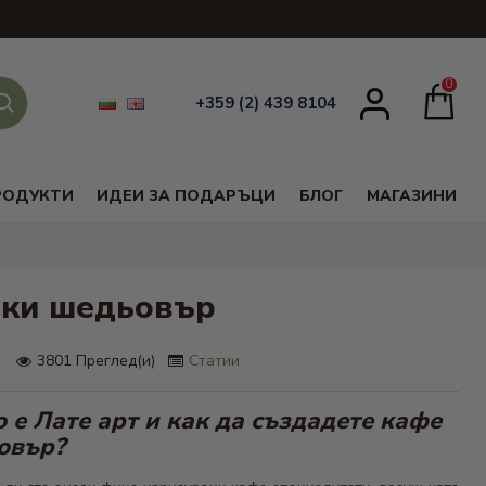
0
+359 (2) 439 8104
РОДУКТИ
ИДЕИ ЗА ПОДАРЪЦИ
БЛОГ
МАГАЗИНИ
нски шедьовър
3801 Преглед(и)
Статии
 е Лате арт и как да създадете кафе
овър?