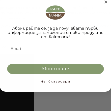
редварителна подготовка – каничка за мляко (баристите препоръч
по-голям диаметър, за да се получи по-обширна повърхност за де
, плътен каймак.
о
и достигне температура от 60-65
C, веднага се изсипва при еспрес
Абонирайте се, за да получавате първи
информация за намаления и нови продукти
афе на капсули Чибо
, за да създадете перфектният вкус за вашето кафе
от
Kafemania!
с.
Email
тво!
Абониране
Не, благодаря