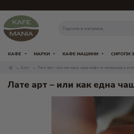
КАФЕ
МАРКИ
КАФЕ МАШИНИ
СИРОПИ 
Блог
Лате арт – или как една чаша кафе се превръща в ист
Лате арт – или как една ч