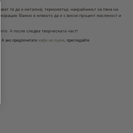
ват тя да е метална), термометър, накрайникът за пяна на
корация. Важно е млякото да е с висок процент масленост и
ото. А после следва творческата част!
. А ако предпочитате
кафе на зърна
, прегледайте