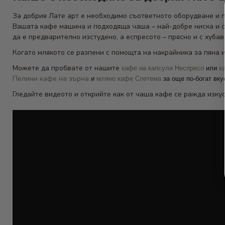
За добрия Лате арт е необходимо съответното оборудване и п
Вашата кафе машина и подходяща чаша – най-добре ниска и с 
да е предварително изстудено, а еспресото – прясно и с хубав
Когато млякото се разпени с помощта на накрайника за пяна 
Можете да пробвате от нашите
кафе на капсули Неспресо
или
к
Пелини кафе на зърна
и
мляно кафе Спетема
за още по-богат вку
Гледайте видеото и открийте как от чаша кафе се ражда изкус