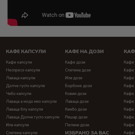
КАФЕ КАПСУЛИ
КАФЕ НА ДОЗИ
КАФ
Кафе капсули
Кафе дози
Кафе 
Неспресо капсули
Спетема дози
Kафе 
Лаваца капсули
Или дози
Кафе 
Долче густо капсули
Борбоне дози
Кафе 
Чибо капсули
Ковим дози
Кафе 
Лаваца а модо мио капсули
Лаваца дози
Кафе 
Лаваца блу капсули
Кимбо дози
Кафе 
Лаваца Долче густо капсули
Ришар дози
Кафе 
Или капсули
Пелини дози
Кафе 
ИЗБРАНО ЗА ВАС
Спетема капсули
Кафе 