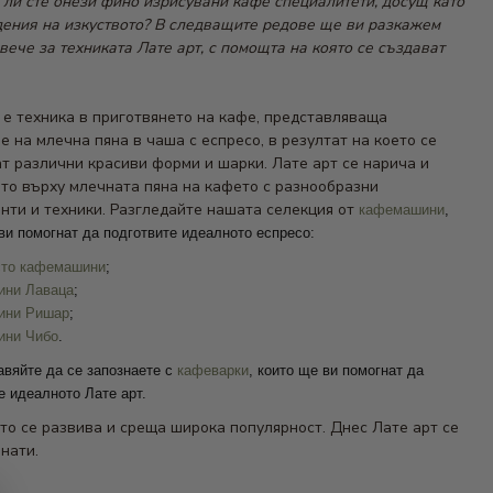
ли сте онези фино изрисувани кафе специалитети, досущ като
ения на изкуството? В следващите редове ще ви разкажем
вече за техниката Лате арт, с помощта на която се създават
 е техника в приготвянето на кафе, представляваща
е на млечна пяна в чаша с еспресо, в резултат на което се
т различни красиви форми и шарки. Лате арт се нарича и
то върху млечната пяна на кафето с разнообразни
нти и техники. Разгледайте нашата селекция от
кафемашини
,
ви помогнат да подготвите идеалното еспресо:
сто кафемашини
;
ни Лаваца
;
ини Ришар
;
ни Чибо
.
авяйте да се запознаете с
кафеварки
, които ще ви помогнат да
е идеалното Лате арт.
ето се развива и среща широка популярност. Днес Лате арт се
нати.