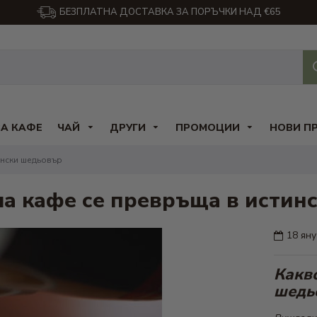
БЕЗПЛАТНА ДОСТАВКА ЗА ПОРЪЧКИ НАД €65
ЗА КАФЕ
ЧАЙ
ДРУГИ
ПРОМОЦИИ
НОВИ П
ински шедьовър
аша кафе се превръща в исти
18
яну
Какво
шедь