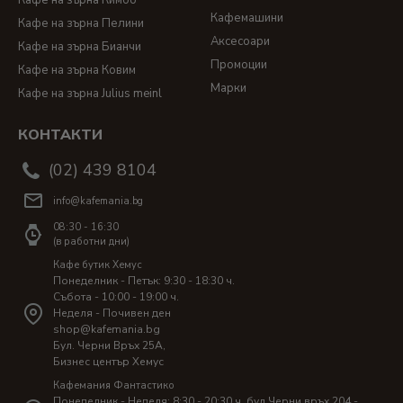
Кафе на зърна Кимбо
Кафемашини
Кафе на зърна Пелини
Аксесоари
Кафе на зърна Бианчи
Промоции
Кафе на зърна Ковим
Марки
Кафе на зърна Julius meinl
КОНТАКТИ
(02) 439 8104
info@kafemania.bg
08:30 - 16:30
(в работни дни)
Кафе бутик Хемус
Понеделник - Петък: 9:30 - 18:30 ч.
Събота - 10:00 - 19:00 ч.
Неделя - Почивен ден
shop@kafemania.bg
Бул. Черни Връх 25A,
Бизнес център Хемус
Кафемания Фантастико
Понеделник - Неделя: 8:30 - 20:30 ч. бул.Черни връх 204 -