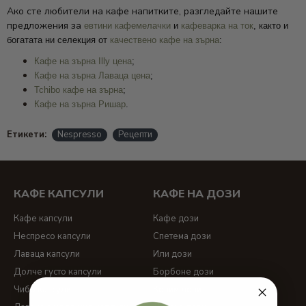
Ако сте любители на кафе напитките, разгледайте нашите
предложения за
евтини кафемелачки
и
кафеварка на ток
, както и
богатата ни селекция от
качествено кафе на зърна
:
Кафе на зърна Illy цена
;
Кафе на зърна Лаваца цена
;
Tchibo кафе на зърна
;
Кафе на зърна Ришар
.
Етикети:
Nespresso
Рецепти
КАФЕ КАПСУЛИ
КАФЕ НА ДОЗИ
Кафе капсули
Кафе дози
Неспресо капсули
Спетема дози
Лаваца капсули
Или дози
Долче густо капсули
Борбоне дози
Чибо капсули
Ковим дози