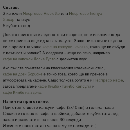
Състав:
2 капсули
Nespresso Ristretto
или
Nespresso Indriya
Захар
на вкус
5 кубчета лед
Докато приготвяте леденото си еспресо, не е изключено да
ви се прииска още една глътка уют. Защо не започнете деня
си с ароматна чаша
кафе на капсули Lavazza
, която ще ви събуди
с плътност и баланс? А следобед - нещо по-леко, например
кафе на капсули Долче Густо
с деликатен вкус.
Ако пък сте почитатели на класическия италиански стил,
кафе на дози Борбоне
е точно това, което ще ви пренесе в
Неспресо кафе
атмосферата на кафене. Също толкова богато е и
,
Кимбо капсули
затова предлагаме
кафе Кимбо
-
и
кафе Кимбо на зърна
.
Начин на приготвяне:
Пригответе двете капсули кафе (2х40 мл) в голяма чаша.
Сложете готовото кафе в шейкър, добавете кубчетата лед,
захар и разклатете за около 30 секунди.
Изсипете напитката в чаша и му се насладете :)