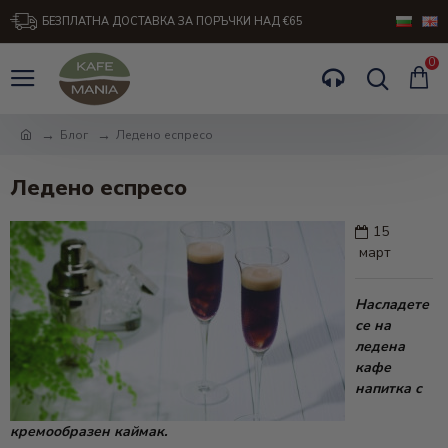
БЕЗПЛАТНА ДОСТАВКА ЗА ПОРЪЧКИ НАД €65
0
Блог
Ледено еспресо
Ледено еспресо
15
2
март
Насладете
се на
ледена
кафе
напитка с
кремообразен каймак.