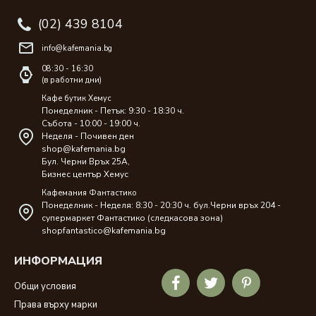
(02) 439 8104
info@kafemania.bg
08:30 - 16:30
(в работни дни)
Кафе бутик Хемус
Понеделник - Петък: 9:30 - 18:30 ч.
Събота - 10:00 - 19:00 ч.
Неделя - Почивен ден
shop@kafemania.bg
Бул. Черни Връх 25A,
Бизнес център Хемус
Кафемания Фантастико
Понеделник - Неделя: 8:30 - 20:30 ч. бул.Черни връх 204 -
супермаркет Фантастико (следкасова зона)
shopfantastico@kafemania.bg
ИНФОРМАЦИЯ
Общи условия
Права върху марки