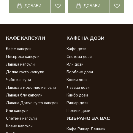
кафе ришар лешник
;
ДОБАВИ
ДОБАВИ
Dolce gusto
-
dolce gusto капсули
;
съвместими капсули за долче густо
;
КАФЕ КАПСУЛИ
КАФЕ НА ДОЗИ
Кафе капсули
Кафе дози
Неспресо капсули
Спетема дози
Лаваца капсули
Или дози
Долче густо капсули
Борбоне дози
Чибо капсули
Ковим дози
Лаваца а модо мио капсули
Лаваца дози
Лаваца блу капсули
Кимбо дози
Лаваца Долче густо капсули
Ришар дози
Или капсули
Пелини дози
ИЗБРАНО ЗА ВАС
Спетема капсули
Ковим капсули
Кафе Ришар Лешник