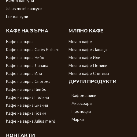
Кимбо капсули
Julius meinl капсули
Lor капсули
КАФЕ НА ЗЪРНА
МЛЯНО КАФЕ
Кафе на зърна
Мляно кафе
Kафе на зърна Cafés Richard
Мляно кафе Лаваца
Кафе на зърна Чибо
Мляно кафе Или
Кафе на зърна Лаваца
Мляно кафе Пелини
Кафе на зърна Или
Мляно кафе Спетема
ДРУГИ ПРОДУКТИ
Кафе на зърна Спетема
Кафе на зърна Кимбо
Кафемашини
Кафе на зърна Пелини
Аксесоари
Кафе на зърна Бианчи
Промоции
Кафе на зърна Ковим
Марки
Кафе на зърна Julius meinl
КОНТАКТИ