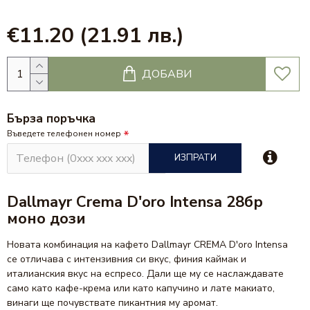
€11.20
(21.91 лв.)
ДОБАВИ
Бърза поръчка
Въведете телефонен номер
ИЗПРАТИ
Dallmayr Crema D'oro Intensa 28бр
моно дози
Новата комбинация на кафето Dallmayr CREMA D'oro Intensa
се отличава с интензивния си вкус, финия каймак и
италианския вкус на еспресо. Дали ще му се наслаждавате
само като кафе-крема или като капучино и лате макиато,
винаги ще почувствате пикантния му аромат.