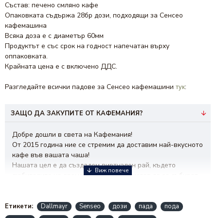
Състав: печено смляно кафе
Опаковката съдържа 28бр дози, подходящи за Сенсео
кафемашина
Всяка доза е с диаметър 60мм
Продуктът е със срок на годност напечатан върху
оппаковката.
Крайната цена е с включено ДДС.
Разгледайте всички падове за Сенсео кафемашини
:
тук
ЗАЩО ДА ЗАКУПИТЕ ОТ КАФЕМАНИЯ?
Добре дошли в света на Кафемания!
От 2015 година ние се стремим да доставим най-вкусното
кафе във вашата чаша!
Нашата цел е да създадем виртуален рай, където
любителите на ароматната напитка могат да се събират,
да откриват нови вкусове и да споделят техники за
приготвяне.
Визията ни е да бъдем водещ бранд при избора на кафе!
Етикети:
Dallmayr
Senseo
дози
пада
пода
Нашата мисия е да ви вдъхновяваме и да създаваме