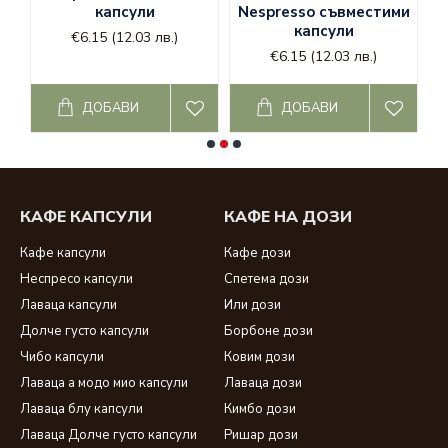
Kimbo кафе
-
кафе кимбо капсули
,
капсули
Nespresso съвместими
кафе кимбо на зърна
и
кафе кимбо дози
;
капсули
€6.15
(12.03 лв.)
lor
и
lor капсули
;
€6.15
(12.03 лв.)
Nespresso
-
капсули неспресо
;
lavazza
-
хартиени дози кафе лаваца
,
ДОБАВИ
ДОБАВИ
капсули lavazza
и
кафе лаваца на зърна
;
кафе капсули Чибо
;
кафе Ришар
-
кафе ришар дози
-
кафе ришар лешник
;
Dolce gusto
-
dolce gusto капсули
;
съвместими капсули за долче густо
;
КАФЕ КАПСУЛИ
КАФЕ НА ДОЗИ
Кафе капсули
Кафе дози
Неспресо капсули
Спетема дози
Лаваца капсули
Или дози
Долче густо капсули
Борбоне дози
Чибо капсули
Ковим дози
Лаваца а модо мио капсули
Лаваца дози
Лаваца блу капсули
Кимбо дози
Лаваца Долче густо капсули
Ришар дози