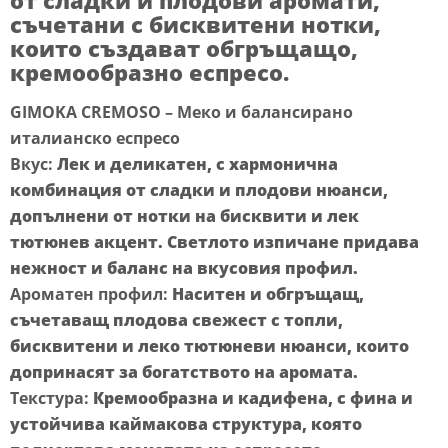
от сладки и плодови аромати,
съчетани с бисквитени нотки,
които създават обгръщащо,
кремообразно еспресо.
GIMOKA CREMOSO – Меко и балансирано
италианско еспресо
Вкус:
Лек и деликатен, с хармонична
комбинация от сладки и плодови нюанси,
допълнени от нотки на бисквити и лек
тютюнев акцент. Светлото изпичане придава
нежност и баланс на вкусовия профил.
Ароматен профил:
Наситен и обгръщащ,
съчетаващ плодова свежест с топли,
бисквитени и леко тютюневи нюанси, които
допринасят за богатството на аромата.
Текстура:
Кремообразна и кадифена, с фина и
устойчива каймакова структура, която