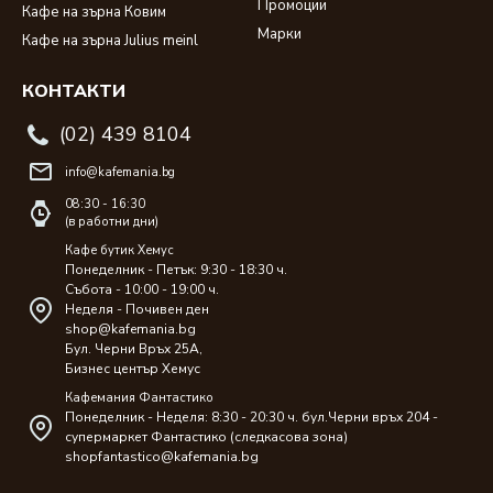
Промоции
Кафе на зърна Ковим
Марки
Кафе на зърна Julius meinl
КОНТАКТИ
(02) 439 8104
info@kafemania.bg
08:30 - 16:30
(в работни дни)
Кафе бутик Хемус
Понеделник - Петък: 9:30 - 18:30 ч.
Събота - 10:00 - 19:00 ч.
Неделя - Почивен ден
shop@kafemania.bg
Бул. Черни Връх 25A,
Бизнес център Хемус
Кафемания Фантастико
Понеделник - Неделя: 8:30 - 20:30 ч. бул.Черни връх 204 -
супермаркет Фантастико (следкасова зона)
shopfantastico@kafemania.bg