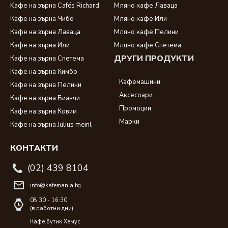
Kафе на зърна Cafés Richard
Мляно кафе Лаваца
Кафе на зърна Чибо
Мляно кафе Или
Кафе на зърна Лаваца
Мляно кафе Пелини
Кафе на зърна Или
Мляно кафе Спетема
ДРУГИ ПРОДУКТИ
Кафе на зърна Спетема
Кафе на зърна Кимбо
Кафемашини
Кафе на зърна Пелини
Аксесоари
Кафе на зърна Бианчи
Промоции
Кафе на зърна Ковим
Марки
Кафе на зърна Julius meinl
КОНТАКТИ
(02) 439 8104
info@kafemania.bg
08:30 - 16:30
(в работни дни)
Кафе бутик Хемус