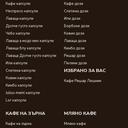
Кафе капсули
Кафе дози
Неспресо капсули
Спетема дози
Лаваца капсули
Или дози
Долче густо капсули
Борбоне дози
Чибо капсули
Ковим дози
Лаваца а модо мио капсули
Лаваца дози
Лаваца блу капсули
Кимбо дози
Лаваца Долче густо капсули
Ришар дози
Или капсули
Пелини дози
ИЗБРАНО ЗА ВАС
Спетема капсули
Ковим капсули
Кафе Ришар Лешник
Кимбо капсули
Julius meinl капсули
Lor капсули
КАФЕ НА ЗЪРНА
МЛЯНО КАФЕ
Кафе на зърна
Мляно кафе