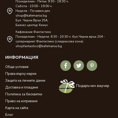
Понеделник - Петък: 9:30 - 18:30 ч.
Събота - 10:00 - 19:00 ч.
Неделя - Почивен ден
shop@kafemania.bg
Бул. Черни Връх 25A,
Бизнес център Хемус
Кафемания Фантастико
Понеделник - Неделя: 8:30 - 20:30 ч. бул.Черни връх 204 -
супермаркет Фантастико (следкасова зона)
shopfantastico@kafemania.bg
ИНФОРМАЦИЯ
Общи условия
Права върху марки
Защита на личните данни
Подаръчен ваучер
Доставка и плащане
Политика за бисквитки
Право на изтриване
Карта на сайта
Блог