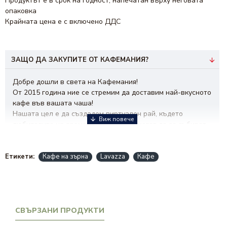
Продуктът е в срок на годност, напечатан върху неговата
опаковка
Крайната цена е с включено ДДС
ЗАЩО ДА ЗАКУПИТЕ ОТ КАФЕМАНИЯ?
Добре дошли в света на Кафемания!
От 2015 година ние се стремим да доставим най-вкусното
кафе във вашата чаша!
Нашата цел е да създадем виртуален рай, където
любителите на ароматната напитка могат да се събират,
да откриват нови вкусове и да споделят техники за
приготвяне.
Визията ни е да бъдем водещ бранд при избора на кафе!
Етикети:
Кафе на зърна
Lavazza
Кафе
Нашата мисия е да ви вдъхновяваме и да създаваме
незабравими моменти с всяка глътка.
От
кафе на зърна
и мляно, до
хартиени дози кафе
и
разнообразни видове
капсули за кафе
, при нас ще
намерите богато разнообразие за вашето удоволствие.
СВЪРЗАНИ ПРОДУКТИ