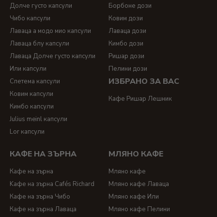
Долче густо капсули
Борбоне дози
Чибо капсули
Ковим дози
Лаваца а модо мио капсули
Лаваца дози
Лаваца блу капсули
Кимбо дози
Лаваца Долче густо капсули
Ришар дози
Или капсули
Пелини дози
ИЗБРАНО ЗА ВАС
Спетема капсули
Ковим капсули
Кафе Ришар Лешник
Кимбо капсули
Julius meinl капсули
Lor капсули
КАФЕ НА ЗЪРНА
МЛЯНО КАФЕ
Кафе на зърна
Мляно кафе
Kафе на зърна Cafés Richard
Мляно кафе Лаваца
Кафе на зърна Чибо
Мляно кафе Или
Кафе на зърна Лаваца
Мляно кафе Пелини