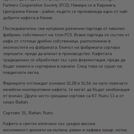
Farmers Cooperative Society (FCS). Намира се в Кириняга,
Централна Кения – район, където се произвежда едно от най-
добрите кафета в Кения.
Последователно сме купували различни партиди от няколко
фабрики, собственост на този FCS. Всяка партида се състои от
кафе от стотици дребни собственици, разположени в
околностите на фабриката. Екипът на фабриката сортира
черешите, преди да влязат в производство. Кафетата
традиционно се обработват със суха ферментация, преди да
бъдат измити и сортирани в канали. След това се сушат на
повдигнати легла.
Фермерите отглеждат основно SL28 и SL34, но като повечето
кенийски кооперативни кафета, те могат да бъдат комбинация
от всичко. Други често срещани сортове са K7, Ruiru 11 и от
скоро Batian.
Сортове: SL, Batian, Ruiru
Кафето е светло изпечено със средно висока
киселинност,аромати на къпина, ревен и кафява захар, нотки