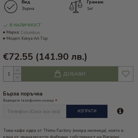
Вид
Грамаж
Зърна
1кг
В НАЛИЧНОСТ
Марка:
Columbus
Модел:
Kenya AA Top
€72.55
(141.90 лв.)
ДОБАВИ
Бърза поръчка
Въведете телефонен номер
ИЗПРАТИ
Това кафе идва от Thimu Factory (мокра мелница), която е
една от дванадесетте фабрики, собственост на Baragwi