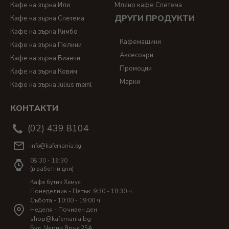
Кафе на зърна Или
Мляно кафе Спетема
ДРУГИ ПРОДУКТИ
Кафе на зърна Спетема
Кафе на зърна Кимбо
Кафемашини
Кафе на зърна Пелини
Аксесоари
Кафе на зърна Бианчи
Промоции
Кафе на зърна Ковим
Марки
Кафе на зърна Julius meinl
КОНТАКТИ
(02) 439 8104
info@kafemania.bg
08:30 - 16:30
(в работни дни)
Кафе бутик Хемус
Понеделник - Петък: 9:30 - 18:30 ч.
Събота - 10:00 - 19:00 ч.
Неделя - Почивен ден
shop@kafemania.bg
Бул. Черни Връх 25A,