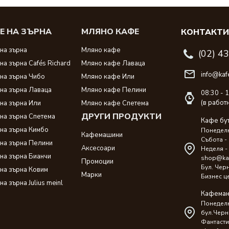
Е НА ЗЪРНА
МЛЯНО КАФЕ
КОНТАКТ
на зърна
Мляно кафе
(02) 4
на зърна Cafés Richard
Мляно кафе Лаваца
info@kaf
на зърна Чибо
Мляно кафе Или
на зърна Лаваца
Мляно кафе Пелини
08:30 - 
(в работ
на зърна Или
Мляно кафе Спетема
ДРУГИ ПРОДУКТИ
на зърна Спетема
Кафе бу
на зърна Кимбо
Понеделни
Кафемашини
Събота - 
на зърна Пелини
Аксесоари
Неделя -
на зърна Бианчи
shop@ka
Промоции
Бул. Чер
на зърна Ковим
Марки
Бизнес ц
на зърна Julius meinl
Кафеман
Понеделни
бул.Черн
Фантасти