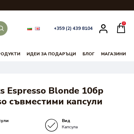
0
+359 (2) 439 8104
РОДУКТИ
ИДЕИ ЗА ПОДАРЪЦИ
БЛОГ
МАГАЗИНИ
s Espresso Blonde 10бр
so съвместими капсули
сули
Вид
Капсула