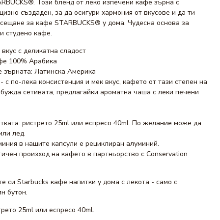
RBUCKS®. Този бленд от леко изпечени кафе зърна с
цизно създаден, за да осигури хармония от вкусове и да ти
сещане за кафе STARBUCKS® у дома. Чудесна основа за
и студено кафе.
 вкус с деликатна сладост
афе 100% Арабика
е зърната: Латинска Америка
- с по-лека консистенция и мек вкус, кафето от тази степен на
бужда сетивата, предлагайки ароматна чаша с леки печени
тката: ристрето 25ml или еспресо 40ml. По желание може да
или лед.
миния в нашите капсули е рециклиран алуминий.
тичен произход на кафето в партньорство с Conservation
 си Starbucks кафе напитки у дома с лекота - само с
н бутон.
рето 25ml или еспресо 40ml.