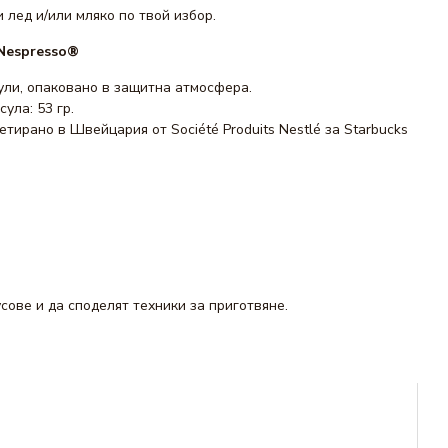
 лед и/или мляко по твой избор.
Nespresso®
ули, опаковано в защитна атмосфера.
ула: 53 гр.
тирано в Швейцария от Société Produits Nestlé за Starbucks
сове и да споделят техники за приготвяне.
бразие за вашето удоволствие.