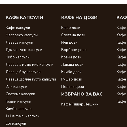
КАФЕ КАПСУЛИ
КАФЕ НА ДОЗИ
КАФ
Кафе капсули
Кафе дози
Кафе 
Неспресо капсули
Спетема дози
Kафе 
Лаваца капсули
Или дози
Кафе 
Долче густо капсули
Борбоне дози
Кафе 
Чибо капсули
Ковим дози
Кафе 
Лаваца а модо мио капсули
Лаваца дози
Кафе 
Лаваца блу капсули
Кимбо дози
Кафе 
Лаваца Долче густо капсули
Ришар дози
Кафе 
Или капсули
Пелини дози
Кафе 
ИЗБРАНО ЗА ВАС
Спетема капсули
Кафе 
Ковим капсули
Кафе 
Кафе Ришар Лешник
Кимбо капсули
Julius meinl капсули
Lor капсули