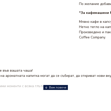
По желание добави
*За кафемашини 
Мляно кафе в капс
Нетно тегло на капс
Произведено и паке
Coffee Company.
фе във вашата чаша!
а ароматната напитка могат да се събират, да откриват нови вку
ми моменти с всяка глътка.
азни видове
капсули за кафе
, при нас ще намерите богато разноо
а да задоволим всички вашите желания.
ден вкус на перфектно кафе на достъпни цени!