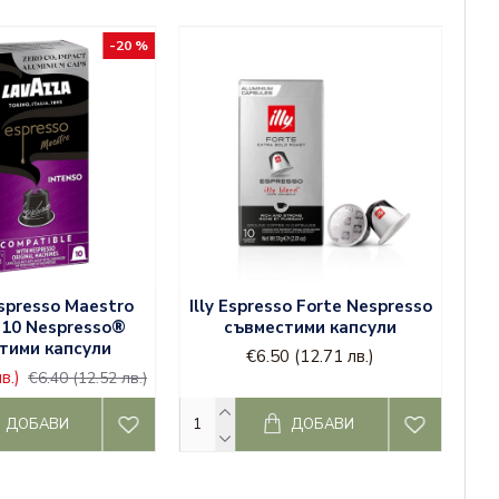
-20 %
spresso Maestro
Illy Espresso Forte Nespresso
- 10 Nespresso®
съвместими капсули
тими капсули
€6.50
(12.71 лв.)
в.)
€6.40
(12.52 лв.)
ДОБАВИ
ДОБАВИ