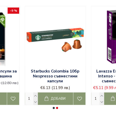
-9 %
и
кафе кимбо дози
;
кафе лаваца на зърна
;
апсули за
Starbucks Colombia 10бр
Lavazza E
машина
Nespresso съвместими
Intenso 
капсули
съвмес
4
(12.80 лв.)
€6.13
(11.99 лв.)
€5.11
(9.99 л
ДОБАВИ