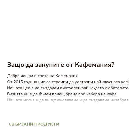
Защо да закупите от Кафемания?
Добре дошли в света на Кафемания!
От 2015 година ние се стремим да доставим най-вкусното ка
Нашата цел е да създадем виртуален рай, където любителите н
Визията ни е да бъдем водещ бранд при избора на кафе!
Нашата мисия е да ви вдъхновяваме и да създаваме незабрави
От
кафе на зърна
и мляно, до
хартиени дози кафе
и разнообр
Допълнително предлагаме кафемашини, чайове и шоколади, з
Изберете онлайн
магазин за кафе
Кафемания и дайте на своя 
СВЪРЗАНИ ПРОДУКТИ