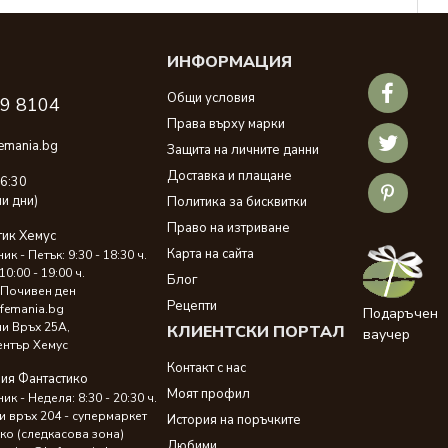
ИНФОРМАЦИЯ
И
Общи условия
39 8104
Права върху марки
emania.bg
Защита на личните данни
Доставка и плащане
16:30
ни дни)
Политика за бисквитки
Право на изтриване
тик Хемус
Карта на сайта
к - Петък: 9:30 - 18:30 ч.
10:00 - 19:00 ч.
Блог
 Почивен ден
Рецепти
femania.bg
Подаръчен
ни Връх 25A,
КЛИЕНТСКИ ПОРТАЛ
ваучер
ентър Хемус
Контакт с нас
ия Фантастико
Моят профил
к - Неделя: 8:30 - 20:30 ч.
и връх 204 - супермаркет
История на поръчките
ко (следкасова зона)
Любими