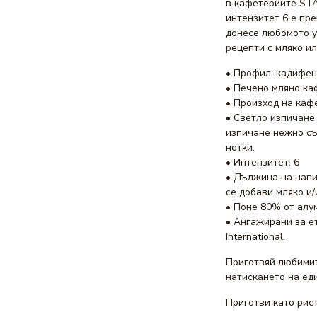
в кафетериите STA
интензитет 6 е пре
донесе любомото у
рецепти с мляко ил
• Профил: кадифен
• Печено мляно к
• Произход на каф
• Светло изпичане 
изпичане нежно съ
нотки.
• Интензитет: 6
• Дължина на напи
се добави мляко и/
• Поне 80% от алу
• Ангажирани за е
International.
Приготвяй любимите
натискането на еди
Приготви като рист