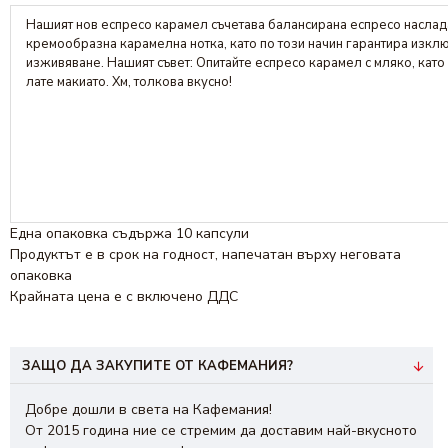
Нашият нов еспресо карамел съчетава балансирана еспресо наслад
кремообразна карамелна нотка, като по този начин гарантира изкл
изживяване. Нашият съвет: Опитайте еспресо карамел с мляко, като
лате макиато. Хм, толкова вкусно!
Една опаковка съдържа 10 капсули
Продуктът е в срок на годност, напечатан върху неговата
опаковка
Крайната цена е с включено ДДС
ЗАЩО ДА ЗАКУПИТЕ ОТ КАФЕМАНИЯ?
Добре дошли в света на Кафемания!
От 2015 година ние се стремим да доставим най-вкусното