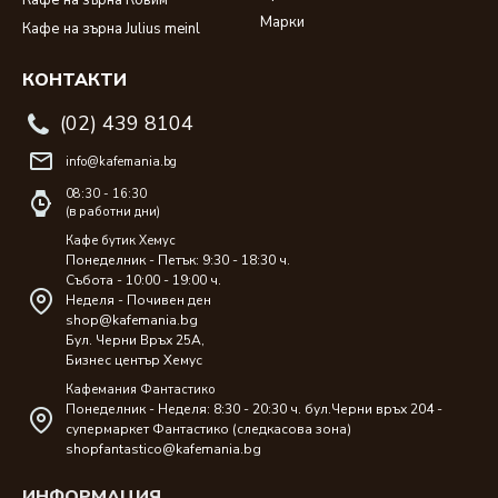
Кафе на зърна Ковим
Марки
Кафе на зърна Julius meinl
КОНТАКТИ
(02) 439 8104
info@kafemania.bg
08:30 - 16:30
(в работни дни)
Кафе бутик Хемус
Понеделник - Петък: 9:30 - 18:30 ч.
Събота - 10:00 - 19:00 ч.
Неделя - Почивен ден
shop@kafemania.bg
Бул. Черни Връх 25A,
Бизнес център Хемус
Кафемания Фантастико
Понеделник - Неделя: 8:30 - 20:30 ч. бул.Черни връх 204 -
супермаркет Фантастико (следкасова зона)
shopfantastico@kafemania.bg
ИНФОРМАЦИЯ