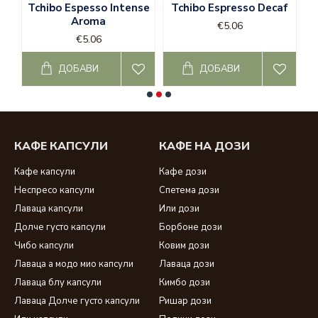
кафе кимбо на зърна
и
кафе кимбо дози
;
ant
Tchibo Espesso Intense
Tchibo Espresso Decaf
T
lor
и
lor капсули
;
Aroma
€5.06
Nespresso
-
капсули неспресо
;
€5.06
lavazza
-
хартиени дози кафе лаваца
,
капсули lavazza
и
кафе лаваца на зърна
;
ДОБАВИ
ДОБАВИ
кафе капсули Чибо
;
кафе Ришар
-
кафе ришар дози
-
кафе ришар лешник
;
Dolce gusto
-
dolce gusto капсули
;
съвместими капсули за долче густо
;
КАФЕ КАПСУЛИ
КАФЕ НА ДОЗИ
Кафе капсули
Кафе дози
Неспресо капсули
Спетема дози
Лаваца капсули
Или дози
Долче густо капсули
Борбоне дози
Чибо капсули
Ковим дози
Лаваца а модо мио капсули
Лаваца дози
Лаваца блу капсули
Кимбо дози
Лаваца Долче густо капсули
Ришар дози