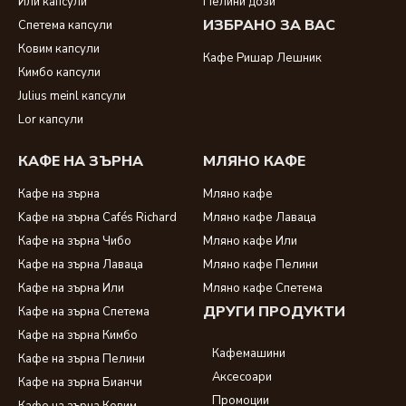
Или капсули
Пелини дози
ИЗБРАНО ЗА ВАС
Спетема капсули
Ковим капсули
Кафе Ришар Лешник
Кимбо капсули
Julius meinl капсули
Lor капсули
КАФЕ НА ЗЪРНА
МЛЯНО КАФЕ
Кафе на зърна
Мляно кафе
Kафе на зърна Cafés Richard
Мляно кафе Лаваца
Кафе на зърна Чибо
Мляно кафе Или
Кафе на зърна Лаваца
Мляно кафе Пелини
Кафе на зърна Или
Мляно кафе Спетема
ДРУГИ ПРОДУКТИ
Кафе на зърна Спетема
Кафе на зърна Кимбо
Кафемашини
Кафе на зърна Пелини
Аксесоари
Кафе на зърна Бианчи
Промоции