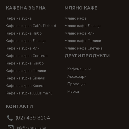
КАФЕ НА ЗЪРНА
МЛЯНО КАФЕ
Кафе на зърна
Мляно кафе
Kафе на зърна Cafés Richard
Мляно кафе Лаваца
Кафе на зърна Чибо
Мляно кафе Или
Кафе на зърна Лаваца
Мляно кафе Пелини
Кафе на зърна Или
Мляно кафе Спетема
ДРУГИ ПРОДУКТИ
Кафе на зърна Спетема
Кафе на зърна Кимбо
Кафемашини
Кафе на зърна Пелини
Аксесоари
Кафе на зърна Бианчи
Промоции
Кафе на зърна Ковим
Марки
Кафе на зърна Julius meinl
КОНТАКТИ
(02) 439 8104
info@kafemania.bg