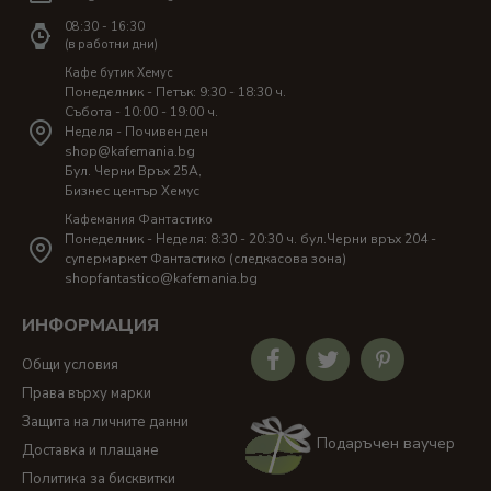
08:30 - 16:30
(в работни дни)
Кафе бутик Хемус
Понеделник - Петък: 9:30 - 18:30 ч.
Събота - 10:00 - 19:00 ч.
Неделя - Почивен ден
shop@kafemania.bg
Бул. Черни Връх 25A,
Бизнес център Хемус
Кафемания Фантастико
Понеделник - Неделя: 8:30 - 20:30 ч. бул.Черни връх 204 -
супермаркет Фантастико (следкасова зона)
shopfantastico@kafemania.bg
ИНФОРМАЦИЯ
Общи условия
Права върху марки
Защита на личните данни
Подаръчен ваучер
Доставка и плащане
Политика за бисквитки