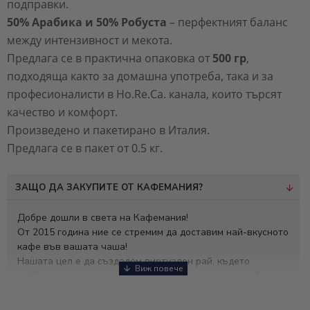
подправки.
50% Арабика и 50% Робуста
– перфектният баланс
между интензивност и мекота.
Предлага се в практична опаковка от
500 гр
,
подходяща както за домашна употреба, така и за
професионалисти в Ho.Re.Ca. канала, които търсят
качество и комфорт.
Произведено и пакетирано в Италия.
Предлага се в пакет от 0.5 кг.
ЗАЩО ДА ЗАКУПИТЕ ОТ КАФЕМАНИЯ?
Добре дошли в света на Кафемания!
От 2015 година ние се стремим да доставим най-вкусното
кафе във вашата чаша!
Нашата цел е да създадем виртуален рай, където
любителите на ароматната напитка могат да се събират,
да откриват нови вкусове и да споделят техники за
приготвяне.