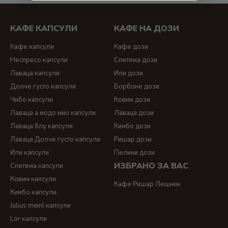
кафе капсули Чибо
;
кафе Ришар
-
кафе ришар дози
-
КАФЕ КАПСУЛИ
КАФЕ НА ДОЗИ
кафе ришар лешник
;
Dolce gusto
-
dolce gusto капсули
;
Кафе капсули
Кафе дози
съвместими капсули за долче густо
;
Неспресо капсули
Спетема дози
Лаваца капсули
Или дози
Долче густо капсули
Борбоне дози
Чибо капсули
Ковим дози
Лаваца а модо мио капсули
Лаваца дози
Лаваца блу капсули
Кимбо дози
Лаваца Долче густо капсули
Ришар дози
Или капсули
Пелини дози
ИЗБРАНО ЗА ВАС
Спетема капсули
Ковим капсули
Кафе Ришар Лешник
Кимбо капсули
Julius meinl капсули
Lor капсули