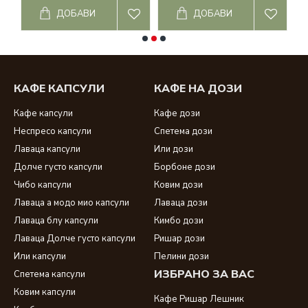
кафе капсули Чибо
;
ДОБАВИ
ДОБАВИ
кафе Ришар
-
кафе ришар дози
-
кафе ришар лешник
;
Dolce gusto
-
dolce gusto капсули
;
съвместими капсули за долче густо
;
КАФЕ КАПСУЛИ
КАФЕ НА ДОЗИ
Кафе капсули
Кафе дози
Неспресо капсули
Спетема дози
Лаваца капсули
Или дози
Долче густо капсули
Борбоне дози
Чибо капсули
Ковим дози
Лаваца а модо мио капсули
Лаваца дози
Лаваца блу капсули
Кимбо дози
Лаваца Долче густо капсули
Ришар дози
Или капсули
Пелини дози
ИЗБРАНО ЗА ВАС
Спетема капсули
Ковим капсули
Кафе Ришар Лешник