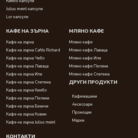
Кимбо капсули
Julius meinl капсули
Lor капсули
КАФЕ НА ЗЪРНА
МЛЯНО КАФЕ
Кафе на зърна
Мляно кафе
Kафе на зърна Cafés Richard
Мляно кафе Лаваца
Кафе на зърна Чибо
Мляно кафе Или
Кафе на зърна Лаваца
Мляно кафе Пелини
Кафе на зърна Или
Мляно кафе Спетема
ДРУГИ ПРОДУКТИ
Кафе на зърна Спетема
Кафе на зърна Кимбо
Кафемашини
Кафе на зърна Пелини
Аксесоари
Кафе на зърна Бианчи
Промоции
Кафе на зърна Ковим
Марки
Кафе на зърна Julius meinl
КОНТАКТИ