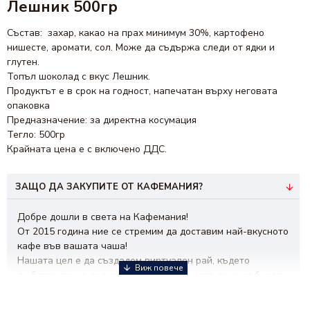
Лешник 500гр
Състав: захар, какао на прах минимум 30%, картофено
нишесте, аромати, сол. Може да съдържа следи от ядки и
глутен.
Топъл шоколад с вкус Лешник.
Продуктът е в срок на годност, напечатан върху неговата
опаковка
Предназначение: за директна косумация
Тегло: 500гр
​​Крайната цена е с включено ДДС.
ЗАЩО ДА ЗАКУПИТЕ ОТ КАФЕМАНИЯ?
Добре дошли в света на Кафемания!
От 2015 година ние се стремим да доставим най-вкусното
кафе във вашата чаша!
Нашата цел е да създадем виртуален рай, където
любителите на ароматната напитка могат да се събират,
да откриват нови вкусове и да споделят техники за
приготвяне.