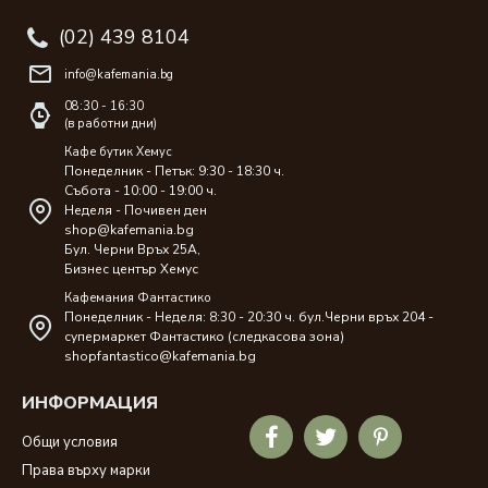
(02) 439 8104
info@kafemania.bg
08:30 - 16:30
(в работни дни)
Кафе бутик Хемус
Понеделник - Петък: 9:30 - 18:30 ч.
Събота - 10:00 - 19:00 ч.
Неделя - Почивен ден
shop@kafemania.bg
Бул. Черни Връх 25A,
Бизнес център Хемус
Кафемания Фантастико
Понеделник - Неделя: 8:30 - 20:30 ч. бул.Черни връх 204 -
супермаркет Фантастико (следкасова зона)
shopfantastico@kafemania.bg
ИНФОРМАЦИЯ
Общи условия
Права върху марки