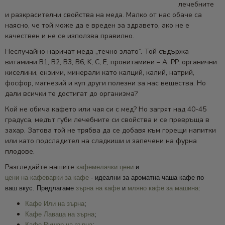
лечебните
и разкрасителни свойства на меда. Малко от нас обаче са
наясно, че той може да е вреден за здравето, ако не е
качествен и не се използва правилно.
Неслучайно наричат меда „течно злато“. Той съдържа
витамини В1, В2, В3, В6, K, C, E, провитамини – A, PP, органични
киселини, ензими, минерали като калций, калий, натрий,
фосфор, магнезий и куп други полезни за нас вещества. Но
дали всички те достигат до организма?
Кой не обича кафето или чая си с мед? Но загрят над 40-45
градуса, медът губи лечебните си свойства и се превръща в
захар. Затова той не трябва да се добавя към горещи напитки
или като подсладител на сладкиши и запечени на фурна
плодове.
Разгледайте нашите
кафемелачки цени
и
цени на кафеварки за кафе
- идеални за ароматна чаша кафе по
ваш вкус. Предлагаме
зърна на кафе
и
мляно кафе за машина
:
Кафе Или на зърна
;
Кафе Лаваца на зърна
;
Кафе Ришар на зърна
;