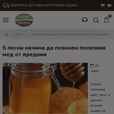
БЕЗПЛАТНА ДОСТАВКА ЗА ПОРЪЧКИ НАД €65
0
Блог
5 лесни начина да познаем полезния мед от вредния
5 лесни начина да познаем полезния
мед от вредния
26
9
март
Освен
любимия
цвят, вкус и
аромат,
всички
знаем за