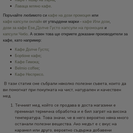
Лаваца мляно кафе
.
Поръчайте любимото си
кафе на дози промоция
или
кафе капсули онлайн
от утвърдени марки -
кафе Или дози
,
Долче Густо капсули на промоция
дози за кафе Ese
,
и
капсули Чибо
. А освен това ще откриете доказани производители за
кафе, като например:
Кафе Долче Густо
;
Борбоне кафе
;
Кафе Гимока
;
Belmio coffee
;
Кафе Неспресо
.
В тази статия сме събрали няколко полезни съвета, които да
ви помогнат при покупката на чист, натурален и качествен
мед.
Течният мед, който се продава в доста магазини е
преминал термична обработка и е бил загрят на висока
температура. Това значи, че в него вероятно няма много
останали полезни вещества. Ако медът е с вкус на
карамел или друго, вероятно съдържа добавени