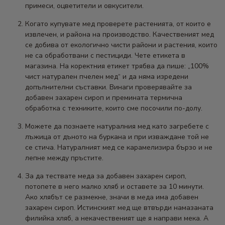
примеси, оцветители и овкусители.
Когато купувате мед проверете растенията, от които е
извлечен, и района на производство. Качественият мед
се добива от екологично чисти райони и растения, които
не са обработвани с пестициди. Чете етикета в
магазина. На коректния етикет трябва да пише: „100%
чист натурален пчелен мед“ и да няма изредени
допълнителни съставки. Винаги проверявайте за
добавен захарен сироп и премината термична
обработка с техниките, които сме посочили по-долу.
Можете да познаете натуралния мед като загребете с
лъжица от дъното на буркана и при изваждане той не
се стича. Натуралният мед се карамелизира бързо и не
лепне между пръстите.
За да тествате меда за добавен захарен сироп,
потопете в него малко хляб и оставете за 10 минути.
Ако хлябът се размекне, значи в меда има добавен
захарен сироп. Истинският мед ще втвърди намазаната
филийка хляб, а некачественият ще я направи мека. А