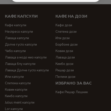
КАФЕ КАПСУЛИ
КАФЕ НА ДОЗИ
Кафе капсули
Кафе дози
Неспресо капсули
Спетема дози
Лаваца капсули
Или дози
Долче густо капсули
Борбоне дози
Чибо капсули
Ковим дози
Лаваца а модо мио капсули
Лаваца дози
Лаваца блу капсули
Кимбо дози
Лаваца Долче густо капсули
Ришар дози
Или капсули
Пелини дози
ИЗБРАНО ЗА ВАС
Спетема капсули
Ковим капсули
Кафе Ришар Лешник
Кимбо капсули
Julius meinl капсули
Lor капсули