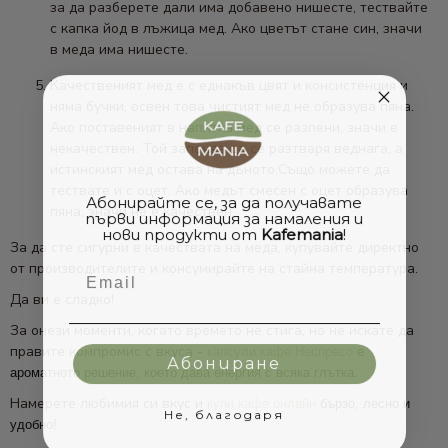
за да разберете дали има добавено нишесте, тествайте
с капка йод в лъжица мед. Ако цветът стане син, значи
в меда има нишесте.
Качественият мед е с еднакъв цвят и консистенция и
няма бучки, освен това чистият мед не образува пяна.
Ако поставеният в напитка мед се разпени, значи е
некачествен. Той започва да се разтваря веднага, а
истинският мед остава на дъното.Също можете да
тествате и с оцет. Ако медът смесен с оцет образува
Абонирайте се, за да получавате
пяна, значи не е качествен.
първи информация за намаления и
нови продукти от
Kafemania
!
За да сте сигурни в качествата на меда, купувайте директно
от производителите и консумирайте на стайна температура.
Email
Да ви е сладко!
За онези моменти, когато времето не стига, но не искате да
правите компромис с вкуса -
капсули кафе Неспресо
е
Абониране
ароматното решение, което дава енергия с всяка глътка.
Намерете любимия си вкус и
купи кафе онлайн
бързо, лесно и
Не, благодаря
удобно!