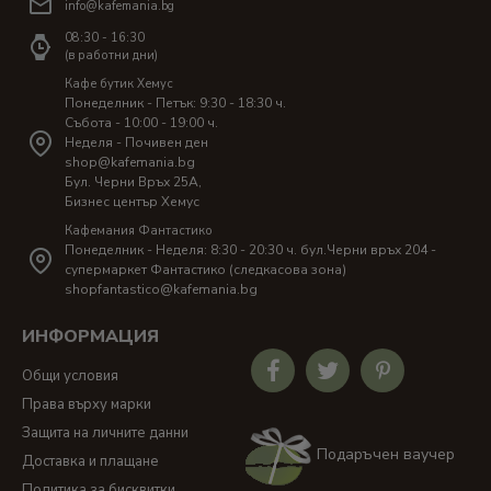
info@kafemania.bg
08:30 - 16:30
(в работни дни)
Кафе бутик Хемус
Понеделник - Петък: 9:30 - 18:30 ч.
Събота - 10:00 - 19:00 ч.
Неделя - Почивен ден
shop@kafemania.bg
Бул. Черни Връх 25A,
Бизнес център Хемус
Кафемания Фантастико
Понеделник - Неделя: 8:30 - 20:30 ч. бул.Черни връх 204 -
супермаркет Фантастико (следкасова зона)
shopfantastico@kafemania.bg
ИНФОРМАЦИЯ
Общи условия
Права върху марки
Защита на личните данни
Подаръчен ваучер
Доставка и плащане
Политика за бисквитки