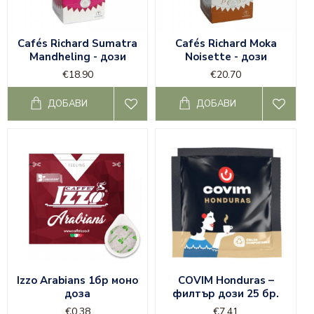
Cafés Richard Sumatra
Cafés Richard Moka
Mandheling - дози
Noisette - дози
€18.90
€20.70
ДОБАВИ
ДОБАВИ
Izzo Arabians 1бр моно
COVIM Honduras –
доза
филтър дози 25 бр.
€0.38
€7.41