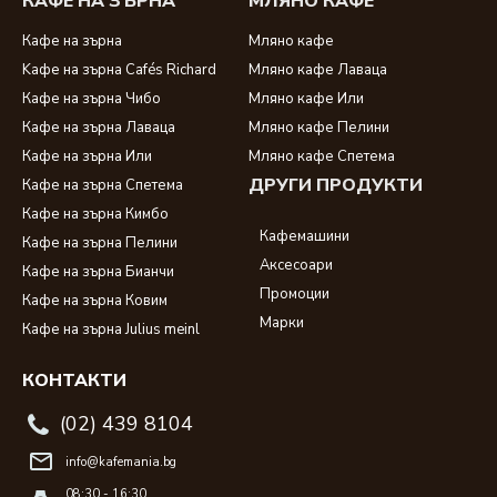
КАФЕ НА ЗЪРНА
МЛЯНО КАФЕ
Кафе на зърна
Мляно кафе
Kафе на зърна Cafés Richard
Мляно кафе Лаваца
Кафе на зърна Чибо
Мляно кафе Или
Кафе на зърна Лаваца
Мляно кафе Пелини
Кафе на зърна Или
Мляно кафе Спетема
ДРУГИ ПРОДУКТИ
Кафе на зърна Спетема
Кафе на зърна Кимбо
Кафемашини
Кафе на зърна Пелини
Аксесоари
Кафе на зърна Бианчи
Промоции
Кафе на зърна Ковим
Марки
Кафе на зърна Julius meinl
КОНТАКТИ
(02) 439 8104
info@kafemania.bg
08:30 - 16:30