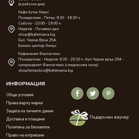
(в работни дни)
Кафе бутик Хемус
Понеделник - Петък: 9:30 - 18:30 ч.
Събота - 10:00 - 19:00 ч.
Неделя - Почивен ден
shop@kafemania.bg
Бул. Черни Връх 25A,
Бизнес център Хемус
Кафемания Фантастико
Понеделник - Неделя: 8:30 - 20:30 ч. бул.Черни връх 204 -
супермаркет Фантастико (следкасова зона)
shopfantastico@kafemania.bg
ИНФОРМАЦИЯ
Общи условия
Права върху марки
Защита на личните данни
Подаръчен ваучер
Доставка и плащане
Политика за бисквитки
Право на изтриване