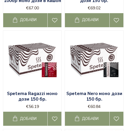
100бр моно дози в кашон
дози 150 бр.
€67.00
€69.02
ДОБАВИ
ДОБАВИ
Spetema Ragazzi моно
Spetema Nero моно дози
дози 150 бр.
150 бр.
€56.19
€60.84
ДОБАВИ
ДОБАВИ