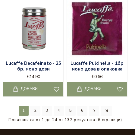
Lucaffe Decafeinato - 25
Lucaffe Pulcinella - 1бр
бр. моно дози
моно доза в опаковка
€14.90
€0.66
ДОБАВИ
ДОБАВИ
1
2
3
4
5
6
Показани са от 1 до 24 от 132 резултата (6 страници)