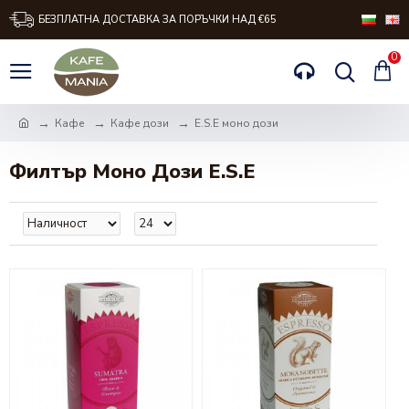
БЕЗПЛАТНА ДОСТАВКА ЗА ПОРЪЧКИ НАД €65
0
Кафе
Кафе дози
Е.S.E моно дози
Филтър Моно Дози E.S.E