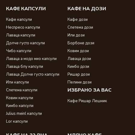
КАФЕ КАПСУЛИ
КАФЕ НА ДОЗИ
Кафе капсули
Кафе дози
Неспресо капсули
Спетема дози
Лаваца капсули
Или дози
Долче густо капсули
Борбоне дози
Чибо капсули
Ковим дози
Лаваца а модо мио капсули
Лаваца дози
Лаваца блу капсули
Кимбо дози
Лаваца Долче густо капсули
Ришар дози
Или капсули
Пелини дози
ИЗБРАНО ЗА ВАС
Спетема капсули
Ковим капсули
Кафе Ришар Лешник
Кимбо капсули
Julius meinl капсули
Lor капсули