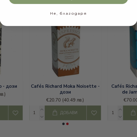
Не, благодаря
и
кафе кимбо дози
;
кафе лаваца на зърна
;
o - дози
Cafés Richard Moka Noisette -
Cafés Rich
дози
de Jam
в.)
€20.70
(40.49 лв.)
€70.0
ДОБАВИ