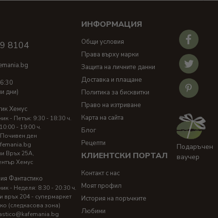
ИНФОРМАЦИЯ
И
Общи условия
39 8104
Права върху марки
emania.bg
Защита на личните данни
Доставка и плащане
16:30
ни дни)
Политика за бисквитки
Право на изтриване
тик Хемус
Карта на сайта
к - Петък: 9:30 - 18:30 ч.
10:00 - 19:00 ч.
Блог
 Почивен ден
Рецепти
femania.bg
Подаръчен
ни Връх 25A,
КЛИЕНТСКИ ПОРТАЛ
ваучер
ентър Хемус
Контакт с нас
ия Фантастико
Моят профил
к - Неделя: 8:30 - 20:30 ч.
и връх 204 - супермаркет
История на поръчките
ко (следкасова зона)
Любими
astico@kafemania.bg