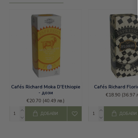
Gimoka
;
кафе Или
;
Kimbo кафе
-
кафе кимбо капсули
,
кафе кимбо на зърна
lor
и
lor капсули
;
Nespresso
-
капсули неспресо
;
lavazza
-
хартиени дози кафе лаваца
,
капсули lavazza
и
кафе капсули Чибо
;
кафе Ришар
-
кафе ришар дози
-
кафе ришар лешник
;
Dolce gusto
-
dolce gusto капсули
;
съвместими капсули за долче густо
;
и
Cafés Richard Moka D'Ethiopie
Cafés Richard Flori
- дози
€18.90
(36.97 л
€20.70
(40.49 лв.)
ДОБАВИ
ДОБАВИ