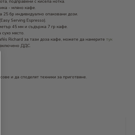
ота, подправени с кисела нотка.
ика - мляно кафе.
а 25 бр индивидуално опаковани дози.
(Easy Serving Espresso).
метър 45 мм и съдържа 7 гр кафе.
 сухо място.
fés Richard за тази доза кафе, можете да намерите
тук
 включено ДДС.
сове и да споделят техники за приготвяне.
бразие за вашето удоволствие.