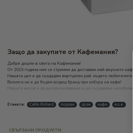
Защо да закупите от Кафемания?
Добре дошли в света на Кафемания!
От 2015 година ние се стремим да доставим най-вкусното ка
Нашата цел е да създадем виртуален рай, където любителите н
Визията ни е да бъдем водещ бранд при избора на кафе!
Нашата мисия е да ви вдъхновяваме и да създаваме незабрави
От
кафе на зърна
и мляно, до
хартиени дози кафе
и разнообр
Етикети:
Cafés Richard
подове
дози
кафе
e.s.e.
Допълнително предлагаме кафемашини, чайове и шоколади, з
Изберете онлайн
магазин за кафе
Кафемания и дайте на своя 
Наши любими марки, които да разгледате са:
кафе Борбоне
;
СВЪРЗАНИ ПРОДУКТИ