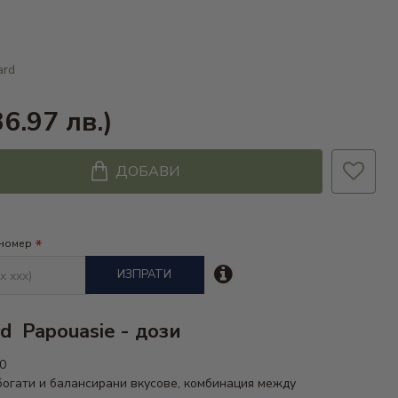
ard
36.97 лв.)
ДОБАВИ
 номер
ИЗПРАТИ
rd
Papouasie
- дози
0
богати и балансирани вкусове, комбинация между