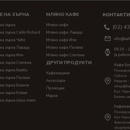
Е НА ЗЪРНА
МЛЯНО КАФЕ
КОНТАКТ
на зърна
Мляно кафе
(02) 4
на зърна Cafés Richard
Мляно кафе Лаваца
info@kaf
на зърна Чибо
Мляно кафе Или
на зърна Лаваца
Мляно кафе Пелини
08:30 - 
(в работ
на зърна Или
Мляно кафе Спетема
ДРУГИ ПРОДУКТИ
на зърна Спетема
Кафе бу
на зърна Кимбо
Понеделни
Кафемашини
Събота - 
на зърна Пелини
Аксесоари
Неделя -
на зърна Бианчи
shop@ka
Промоции
Бул. Чер
на зърна Ковим
Марки
Бизнес ц
на зърна Julius meinl
Кафеман
Понеделни
бул.Черн
Фантасти
shopfant