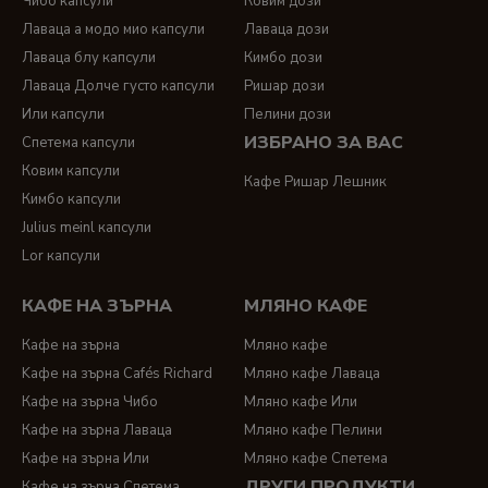
Чибо капсули
Ковим дози
Лаваца а модо мио капсули
Лаваца дози
Лаваца блу капсули
Кимбо дози
Лаваца Долче густо капсули
Ришар дози
Или капсули
Пелини дози
ИЗБРАНО ЗА ВАС
Спетема капсули
Ковим капсули
Кафе Ришар Лешник
Кимбо капсули
Julius meinl капсули
Lor капсули
КАФЕ НА ЗЪРНА
МЛЯНО КАФЕ
Кафе на зърна
Мляно кафе
Kафе на зърна Cafés Richard
Мляно кафе Лаваца
Кафе на зърна Чибо
Мляно кафе Или
Кафе на зърна Лаваца
Мляно кафе Пелини
Кафе на зърна Или
Мляно кафе Спетема
ДРУГИ ПРОДУКТИ
Кафе на зърна Спетема