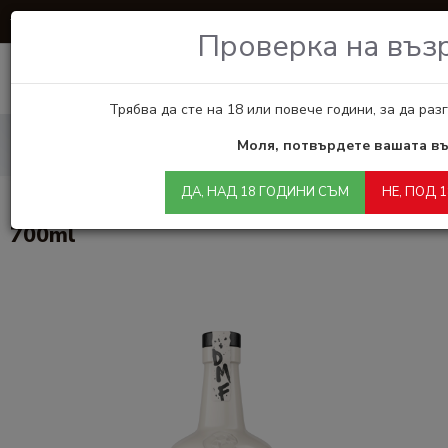
БЕЗПЛАТНА ДОСТАВКА ЗА ПОРЪЧКИ НАД €65
Проверка на въз
0
Трябва да сте на 18 или повече години, за да ра
Алкохол
Dead Man's Fingers Spiced Rum
Моля, потвърдете вашата въ
Dead Man's Fingers Coconut Rum 700ml
ДА, НАД 18 ГОДИНИ СЪМ
НЕ, ПОД 
Dead Man's Fingers Coconut Rum
700ml