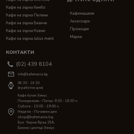
Кафе на зърна Кимбо
Кафемашини
Кафе на зърна Пелини
Аксесоари
Кафе на зърна Бианчи
Промоции
Кафе на зърна Ковим
Марки
Кафе на зърна Julius meinl
КОНТАКТИ
(02) 439 8104
info@kafemania.bg
08:30 - 16:30
(в работни дни)
Кафе бутик Хемус
Понеделник - Петък: 9:30 - 18:30 ч.
Събота - 10:00 - 19:00 ч.
Неделя - Почивен ден
shop@kafemania.bg
Бул. Черни Връх 25A,
Бизнес център Хемус