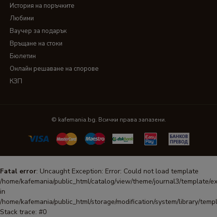
История на поръчките
Любими
Ваучер за подарък
Връщане на стоки
Бюлетин
Онлайн решаване на спорове
КЗП
© kafemania.bg. Всички права запазени.
Fatal error
: Uncaught Exception: Error: Could not load template
/home/kafemania/public_html/catalog/view/theme/journal3/template/ex
in
/home/kafemania/public_html/storage/modification/system/library/temp
Stack trace: #0