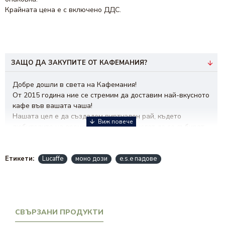
Крайната цена е с включено ДДС.
ЗАЩО ДА ЗАКУПИТЕ ОТ КАФЕМАНИЯ?
Добре дошли в света на Кафемания!
От 2015 година ние се стремим да доставим най-вкусното
кафе във вашата чаша!
Нашата цел е да създадем виртуален рай, където
любителите на ароматната напитка могат да се събират,
да откриват нови вкусове и да споделят техники за
приготвяне.
Визията ни е да бъдем водещ бранд при избора на кафе!
Етикети:
Lucaffe
моно дози
e.s.e падове
Нашата мисия е да ви вдъхновяваме и да създаваме
незабравими моменти с всяка глътка.
От
кафе на зърна
и мляно, до
хартиени дози кафе
и
разнообразни видове
капсули за кафе
, при нас ще
намерите богато разнообразие за вашето удоволствие.
СВЪРЗАНИ ПРОДУКТИ