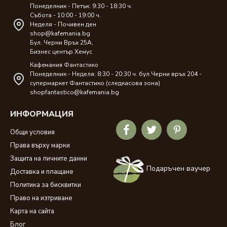
Понеделник - Петък: 9:30 - 18:30 ч.
Събота - 10:00 - 19:00 ч.
Неделя - Почивен ден
shop@kafemania.bg
Бул. Черни Връх 25A,
Бизнес център Хемус
Кафемания Фантастико
Понеделник - Неделя: 8:30 - 20:30 ч. бул.Черни връх 204 -
супермаркет Фантастико (следкасова зона)
shopfantastico@kafemania.bg
ИНФОРМАЦИЯ
Общи условия
Права върху марки
Защита на личните данни
Подаръчен ваучер
Доставка и плащане
Политика за бисквитки
Право на изтриване
Карта на сайта
Блог