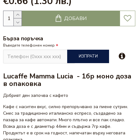
€0.66
(1.30 лв.)
ДОБАВИ
Бърза поръчка
Въведете телефонен номер
ИЗПРАТИ
Lucaffe Mamma Lucia
- 1бр моно доза
в опаковка
Добрият ден започва с кафето
Кафе с наситен вкус, силно препоръчвано за пиене сутрин.
Смес за традиционно италианско еспресо, създадено за
пазара за кафе автомати. Много плътно и все пак сладко.
Всяка доза е с диаметър 44мм и съдържа 7гр кафе.
Продуктът е в срок на годност, напечатан върху неговата
опаковка.