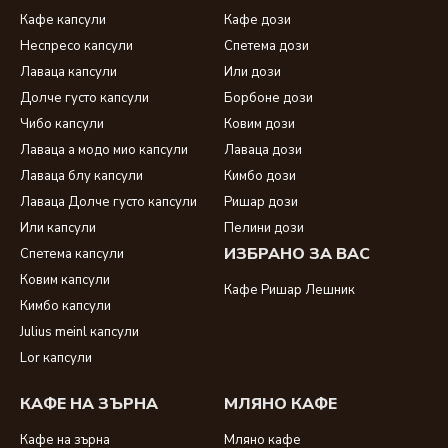
Кафе капсули
Кафе дози
Неспресо капсули
Спетема дози
Лаваца капсули
Или дози
Долче густо капсули
Борбоне дози
Чибо капсули
Ковим дози
Лаваца а модо мио капсули
Лаваца дози
Лаваца блу капсули
Кимбо дози
Лаваца Долче густо капсули
Ришар дози
Или капсули
Пелини дози
ИЗБРАНО ЗА ВАС
Спетема капсули
Ковим капсули
Кафе Ришар Лешник
Кимбо капсули
Julius meinl капсули
Lor капсули
КАФЕ НА ЗЪРНА
МЛЯНО КАФЕ
Кафе на зърна
Мляно кафе