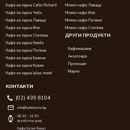
Kафе на зърна Cafés Richard
Мляно кафе Лаваца
Кафе на зърна Чибо
Мляно кафе Или
Кафе на зърна Лаваца
Мляно кафе Пелини
Кафе на зърна Или
Мляно кафе Спетема
ДРУГИ ПРОДУКТИ
Кафе на зърна Спетема
Кафе на зърна Кимбо
Кафемашини
Кафе на зърна Пелини
Аксесоари
Кафе на зърна Бианчи
Промоции
Кафе на зърна Ковим
Марки
Кафе на зърна Julius meinl
КОНТАКТИ
(02) 439 8104
info@kafemania.bg
08:30 - 16:30
(в работни дни)
Кафе бутик Хемус