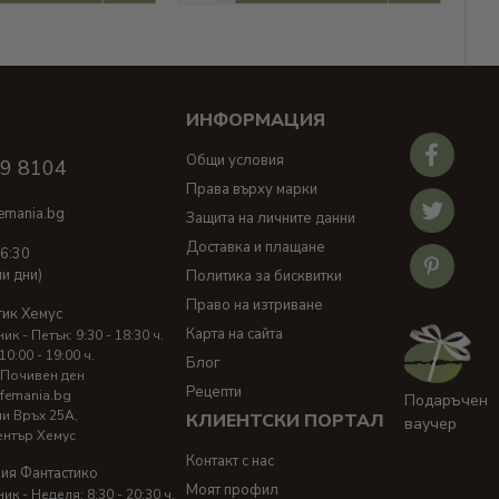
ИНФОРМАЦИЯ
И
Общи условия
39 8104
Права върху марки
emania.bg
Защита на личните данни
Доставка и плащане
16:30
ни дни)
Политика за бисквитки
Право на изтриване
тик Хемус
Карта на сайта
к - Петък: 9:30 - 18:30 ч.
10:00 - 19:00 ч.
Блог
 Почивен ден
Рецепти
femania.bg
Подаръчен
ни Връх 25A,
КЛИЕНТСКИ ПОРТАЛ
ваучер
ентър Хемус
Контакт с нас
ия Фантастико
Моят профил
к - Неделя: 8:30 - 20:30 ч.