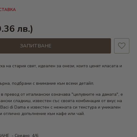
СТАВКА
.36 лв.)
ЗАПИТВАНЕ
ха на стария свят, идеален за онези, които ценят класата и
ърна, подбрани с внимание към всеки детайл.
о в превод от италиански означава "целувките на дамата", е
ански сладкиш, известен със своята комбинация от вкус на
Baci di Dama е известен с нежната си текстура и уникален
ви отлично допълнение към кафе или чай.
АНЕ - Средно 4/6