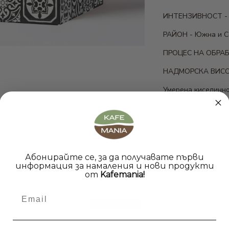
ИНТЕНЗИВНОСТ - 
РАЙОН - Южна и С
ПРОЦЕС НА ОБРАБО
НАДМОРСКА ВИСОЧИ
Умерена киселинно
тропически плодове
Нашето кафе е в о
Абонирайте се, за да получавате първи
информация за намаления и нови продукти
фе във вашата чаша!
от
Kafemania!
а ароматната напитка могат да се събират, да откриват нови вку
Email
ми моменти с всяка глътка.
азни видове
капсули за кафе
, при нас ще намерите богато разноо