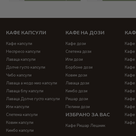
КАФЕ КАПСУЛИ
КАФЕ НА ДОЗИ
КАФ
Кафе капсули
Кафе дози
Кафе 
Неспресо капсули
Спетема дози
Kафе 
Лаваца капсули
Или дози
Кафе 
Долче густо капсули
Борбоне дози
Кафе 
Чибо капсули
Ковим дози
Кафе 
Лаваца а модо мио капсули
Лаваца дози
Кафе 
Лаваца блу капсули
Кимбо дози
Кафе 
Лаваца Долче густо капсули
Ришар дози
Кафе 
Или капсули
Пелини дози
Кафе 
ИЗБРАНО ЗА ВАС
Спетема капсули
Кафе 
Ковим капсули
Кафе 
Кафе Ришар Лешник
Кимбо капсули