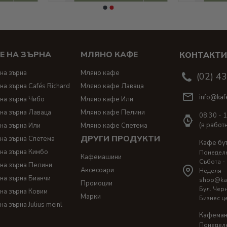
Е НА ЗЪРНА
МЛЯНО КАФЕ
КОНТАКТ
на зърна
Мляно кафе
(02) 4
на зърна Cafés Richard
Мляно кафе Лаваца
info@kaf
на зърна Чибо
Мляно кафе Или
на зърна Лаваца
Мляно кафе Пелини
08:30 - 
(в работ
на зърна Или
Мляно кафе Спетема
ДРУГИ ПРОДУКТИ
на зърна Спетема
Кафе бу
на зърна Кимбо
Понеделни
Кафемашини
Събота - 
на зърна Пелини
Аксесоари
Неделя -
на зърна Бианчи
shop@ka
Промоции
Бул. Чер
на зърна Ковим
Марки
Бизнес ц
на зърна Julius meinl
Кафеман
Понеделни