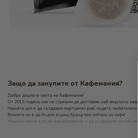
Защо да закупите от Кафемания?
Добре дошли в света на Кафемания!
От 2015 година ние се стремим да доставим най-вкусното ка
Нашата цел е да създадем виртуален рай, където любителите н
Визията ни е да бъдем водещ бранд при избора на кафе!
Нашата мисия е да ви вдъхновяваме и да създаваме незабрави
От
кафе на зърна
и мляно, до
хартиени дози кафе
и разнообр