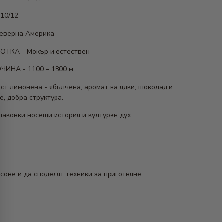
10/12
еверна Америка
ТКА - Мокър и естествен
НА - 1100 – 1800 м.
ст лимонена - ябълчена, аромат на ядки, шоколад и
, добра структура.
паковки носещи история и културен дух.
сове и да споделят техники за приготвяне.
бразие за вашето удоволствие.