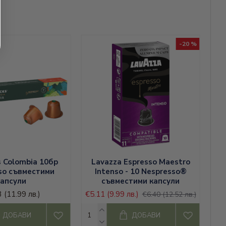
-20 %
s Colombia 10бр
Lavazza Espresso Maestro
so съвместими
Intenso - 10 Nespresso®
капсули
съвместими капсули
3
(11.99 лв.)
€5.11
(9.99 лв.)
€6.40
(12.52 лв.)
ДОБАВИ
ДОБАВИ