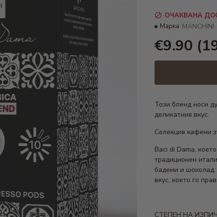
ОЧАКВАНА ДО
Марка:
MANCHINI
€9.90
(19
Този бленд носи ду
деликатния вкус.
Селекция кафени з
Baci di Dama, коет
традиционен итали
бадеми и шоколад. 
вкус, което го пра
СТЕПЕН НА ИЗПИЧ