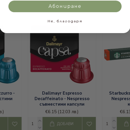
а да задоволим всички вашите желания.
Абониране
ден вкус на перфектно кафе на достъпни цени!
Не, благодаря
и
кафе кимбо дози
;
кафе лаваца на зърна
;
zurro -
Dallmayr Espresso
Starbuck
стими
Decaffeinato - Nespresso
Nespres
съвместими капсули
в.)
€6.15
(12.03 лв.)
€6.1
ДОБАВИ