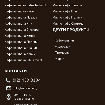
Kафе на зърна Cafés Richard
Мляно кафе Лаваца
Кафе на зърна Чибо
Мляно кафе Или
Кафе на зърна Лаваца
Мляно кафе Пелини
Кафе на зърна Или
Мляно кафе Спетема
ДРУГИ ПРОДУКТИ
Кафе на зърна Спетема
Кафе на зърна Кимбо
Кафемашини
Кафе на зърна Пелини
Аксесоари
Кафе на зърна Бианчи
Промоции
Кафе на зърна Ковим
Марки
Кафе на зърна Julius meinl
КОНТАКТИ
(02) 439 8104
info@kafemania.bg
08:30 - 16:30
(в работни дни)
Кафе бутик Хемус