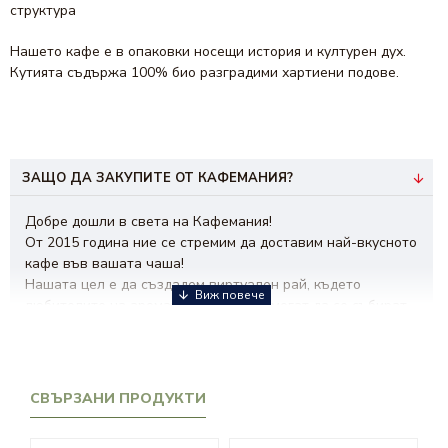
структура
Нашето кафе е в опаковки носещи история и културен дух.
Кутията съдържа 100% био разградими хартиени подове.
ЗАЩО ДА ЗАКУПИТЕ ОТ КАФЕМАНИЯ?
Добре дошли в света на Кафемания!
От 2015 година ние се стремим да доставим най-вкусното
кафе във вашата чаша!
Нашата цел е да създадем виртуален рай, където
любителите на ароматната напитка могат да се събират,
да откриват нови вкусове и да споделят техники за
приготвяне.
Визията ни е да бъдем водещ бранд при избора на кафе!
Нашата мисия е да ви вдъхновяваме и да създаваме
СВЪРЗАНИ ПРОДУКТИ
незабравими моменти с всяка глътка.
От
кафе на зърна
и мляно, до
хартиени дози кафе
и