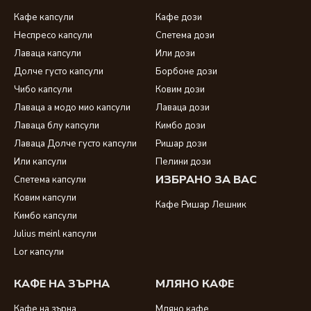
съвместими капсули за долче густо
;
Кафе капсули
Кафе дози
Неспресо капсули
Спетема дози
Лаваца капсули
Или дози
Долче густо капсули
Борбоне дози
Чибо капсули
Ковим дози
Лаваца а модо мио капсули
Лаваца дози
Лаваца блу капсули
Кимбо дози
Лаваца Долче густо капсули
Ришар дози
Или капсули
Пелини дози
ИЗБРАНО ЗА ВАС
Спетема капсули
Ковим капсули
Кафе Ришар Лешник
Кимбо капсули
Julius meinl капсули
Lor капсули
КАФЕ НА ЗЪРНА
МЛЯНО КАФЕ
Кафе на зърна
Мляно кафе