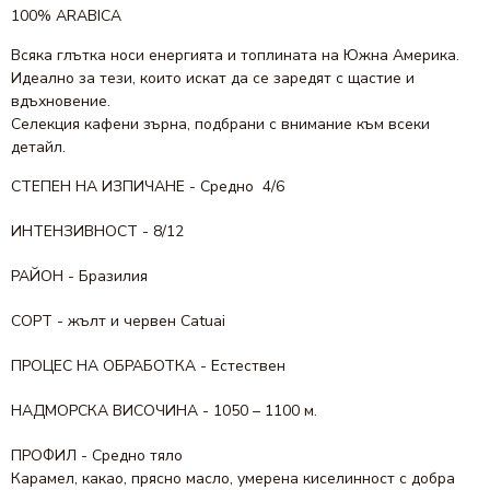
100% ARABICA
Всяка глътка носи енергията и топлината на Южна Америка.
Идеално за тези, които искат да се заредят с щастие и
вдъхновение.
Селекция кафени зърна, подбрани с внимание към всеки
детайл.
СТЕПЕН НА ИЗПИЧАНЕ
- Средно 4/6
ИНТЕНЗИВНОСТ
-
8/12
РАЙОН
-
Бразилия
СОРТ
-
жълт и червен Catuai
ПРОЦЕС НА ОБРАБОТКА
-
Естествен
НАДМОРСКА ВИСОЧИНА
-
1050 – 1100 м.
ПРОФИЛ
-
Средно тяло
Карамел, какао, прясно масло, умерена киселинност с добра