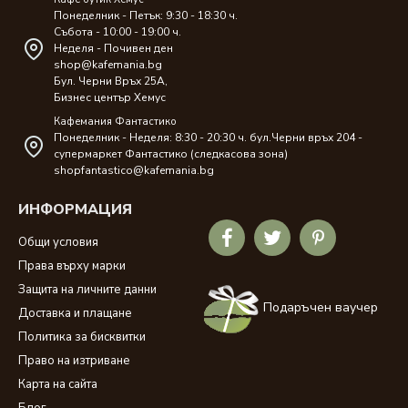
Понеделник - Петък: 9:30 - 18:30 ч.
Събота - 10:00 - 19:00 ч.
Неделя - Почивен ден
shop@kafemania.bg
Бул. Черни Връх 25A,
Бизнес център Хемус
Кафемания Фантастико
Понеделник - Неделя: 8:30 - 20:30 ч. бул.Черни връх 204 -
супермаркет Фантастико (следкасова зона)
shopfantastico@kafemania.bg
ИНФОРМАЦИЯ
Общи условия
Права върху марки
Защита на личните данни
Подаръчен ваучер
Доставка и плащане
Политика за бисквитки
Право на изтриване
Карта на сайта